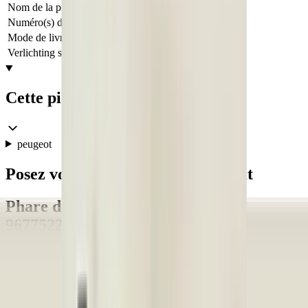
Nom de la pièce
Koplamp
Numéro(s) de pièce
9677522980
Mode de livraison
Livraison ou retrait
Verlichting soort
Non
Cette pièce est compatible avec
peugeot
Posez votre question sur ce produit
Phare droit Peugeot 308 II
9677522980:3852752
Objet
*
(verplicht)
E-mail
*
(verplicht)
Numéro de téléphone