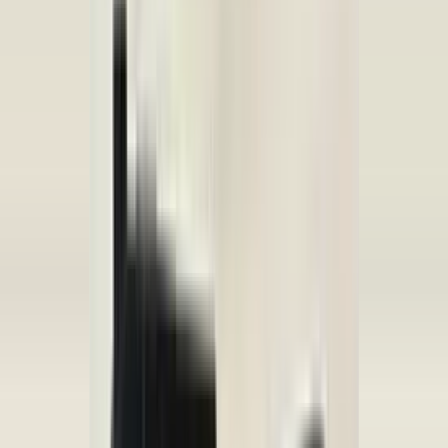
Message
*
(verplicht)
Envoyer
Contact direct via Whatsapp
Description
Onderste bevestigingspunt is afgebroken
Voorafgaand aan de aankoop van een onderdeel raden wij u ten
zeerste aan om eerst contact met ons op te nemen. Indien u per abuis
het verkeerde onderdeel aanschaft en er geen fouten zijn gemaakt in
onze advertentie of verkoopprocedure, bent u zelf verantwoordelijk
voor uw aankoop en kunnen wij het onderdeel niet retour nemen.
Let Op! : Omdat wij een webshop zijn kunt u niet pinnen in onze
magazijn. Hierop verzoeken we u om het onderdeel van te voren
online gemakkelijk te bestellen via de link in deze advertentie.