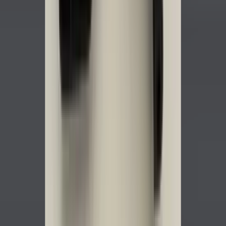
2 maanden geleden
Zeer vriendelijk te woord gestaan via WhatsApp,
meedenkend en goede service. En enorm snelle levering, 's
avonds besteld en de volgende ochtend stond de koerier al op
de stoep! Fijn zaken doen!
Rob