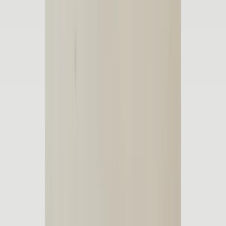
5 maanden geleden
Koplamp besteld voor een mazda , volgende dag al in huis en
gewoon super goede staat !
Alex van Vliet