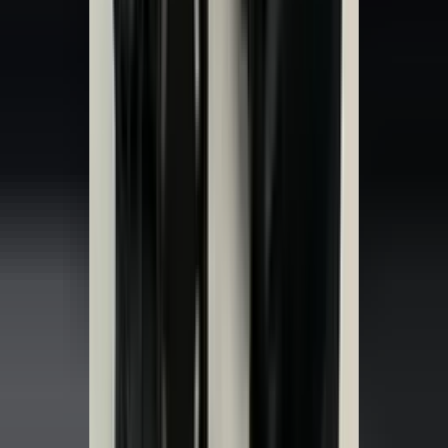
(
35
reviews)
Reviews via Google
Sören Ottenhof