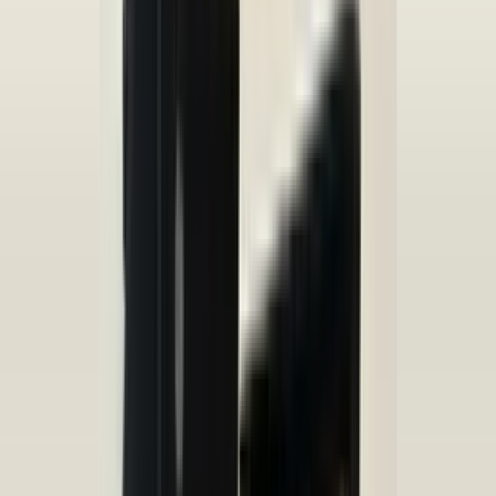
Bij telefonisch contact vragen wij om het referentienummer bij de
hand te houden, zodat wij u sneller en efficiënter kunnen helpen.
Om u beter van dienst te zijn, nemen we GEEN reserveringen meer
aan. U kunt het gewenste onderdeel eenvoudig online bestellen via
onze webshop. Hier heeft u de optie om het te laten verzenden of
om het op een later tijdstip af te halen.
Bij het afhalen van het onderdeel adviseren wij vriendelijk om voor
vertrek altijd telefonisch contact met ons op te nemen. Op die manier
kunnen we ervoor zorgen dat het onderdeel voor u klaarligt wanneer
u langskomt.
Paiements sécurisés
Produits similaires