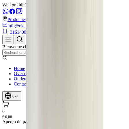
Welkom bij OkanParts!
Productiestraat 6
info@okanparts.nl
+31614000202
Bienvenue chez
OkanParts
,
Kampen
Home
Over ons
Onderdelen
Contact
fr
0
€ 0,00
Aperçu du panier