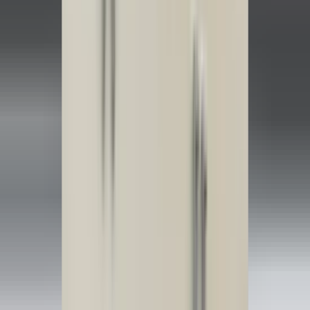
2 maanden geleden
Zeer vriendelijk bedrijf. Meedenkend en wil ook nog even
langer voor je blijven zodat je de spullen netjes kunt afhalen.
Top.
Mayren Mathe