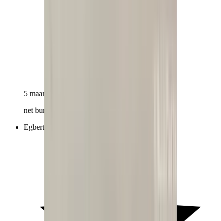
5 maanden geleden
net bumper ontvangen, precies zoals omschreven
Egbert van Faassen