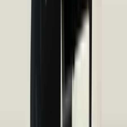
Tous les produits
Peugeot 308 II kit de réparation phare
gauche 9807658080
En stock
Livraison ou retrait
€ 35,00
Ajouter au panier
Peugeot 308 II kit de réparation phare
droit 9807657780
En stock
Livraison ou retrait
€ 35,00
Ajouter au panier
4.5