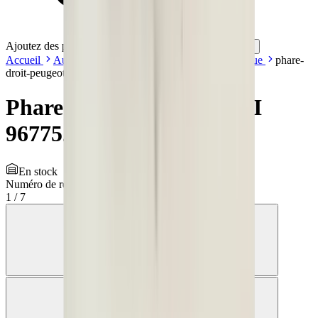
Ajoutez des produits à votre panier.
Continuer les achats
Accueil
Auto onderdelen
Éclairage
Phare | Unique
phare-
droit-peugeot-308-ii-9677522980
Phare droit Peugeot 308 II
9677522980
En stock
Numéro de référence
3852752
1
/
7