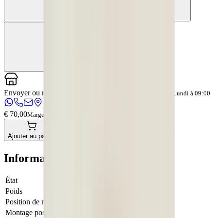
Envoyer ou récupérer chez
OkanParts
Le magasin ouvre Lundi à 09:00
€ 70,00
Marge
Paiement direct
Ajouter au panier
Informations complémentaires
État
Occasion
Poids
1 KG
Position de montage
Avant droit
Montage possible
Non