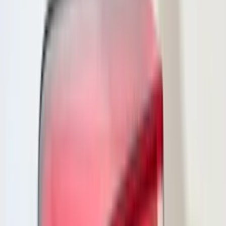
25 van 468 zoekresultaten
Trier
Phare droit Volkswagen Golf 8 IQ
LIGHT 5H1941036
En stock
Livraison ou retrait
€ 500,00
Ajouter au panier
€ 500,00
En stock
· Livraison ou retrait
Phare droit à LED pour Volvo V60 S60 II
En stock
Livraison ou retrait
€ 400,00
Ajouter au panier
€ 400,00
En stock
· Livraison ou retrait