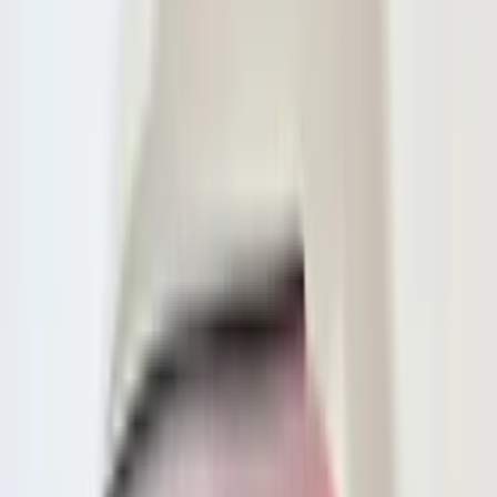
(
103
)
Feux arrière | Gauche et droite
(
3
)
Feu de recul
(
1
)
Feux de jour
(
41
)
Troisième feu stop
(
1
)
Clignotant | Unique
(
2
)
Verre de phare | Unique
(
1
)
Afficher plus de catégories
Prix
Réinitialiser
Min
Max
Éclairage