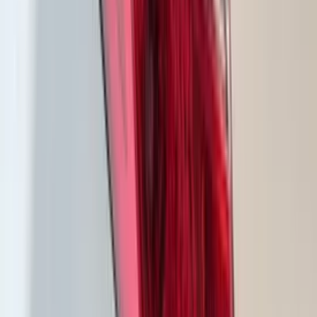
Feu arrière droit à LED Audi A1 8X
8X0945094E
En stock
Livraison ou retrait
€ 150,00
Ajouter au panier
€ 150,00
En stock
· Livraison ou retrait
Phare droit à LED pour Ford Puma II
L1TB-13E014-EG
En stock
Livraison ou retrait
€ 250,00
Ajouter au panier
€ 250,00
En stock
· Livraison ou retrait