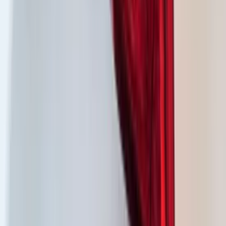
Clignotants LED Audi A3 8Y (référence
8Y0941033)
En stock
Livraison ou retrait
€ 665,50
Ajouter au panier
€ 665,50
En stock
· Livraison ou retrait
Audi RS3 8Y LED Facelift Phare
gauche/droite
En stock
Livraison ou retrait
€ 2.178,00
Ajouter au panier
€ 2.178,00
En stock
· Livraison ou retrait