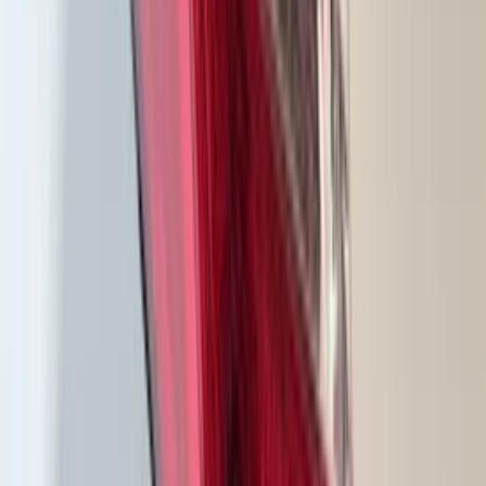
Phare gauche à LED Skoda Enyaq iV
5LB941015F
En stock
Livraison ou retrait
€ 350,00
Ajouter au panier
€ 350,00
En stock
· Livraison ou retrait
Clignotants à LED Ford Puma II L1TB-
13E015-EG
En stock
Livraison ou retrait
€ 250,00
Ajouter au panier
€ 250,00
En stock
· Livraison ou retrait