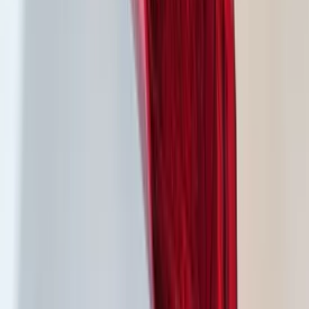
Éclairage de calandre à LED Volkswagen
ID.3 10A941653B 10A941654B
En stock
Livraison ou retrait
€ 150,00
Ajouter au panier
€ 150,00
En stock
· Livraison ou retrait
Phares avant gauche et droit à LED pour
Audi A3 8Y
En stock
Livraison ou retrait
€ 1.331,00
Ajouter au panier
€ 1.331,00
En stock
· Livraison ou retrait