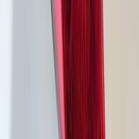
Ford Transit Custom II V710 LED
koplamp linkes PZ31-13E015-CB
En stock
Livraison ou retrait
€ 250,00
Ajouter au panier
€ 250,00
En stock
· Livraison ou retrait
Phare gauche à LED pour BMW Série 5
G30 G31, référence 8499121
En stock
Livraison ou retrait
€ 300,00
Ajouter au panier
€ 300,00
En stock
· Livraison ou retrait