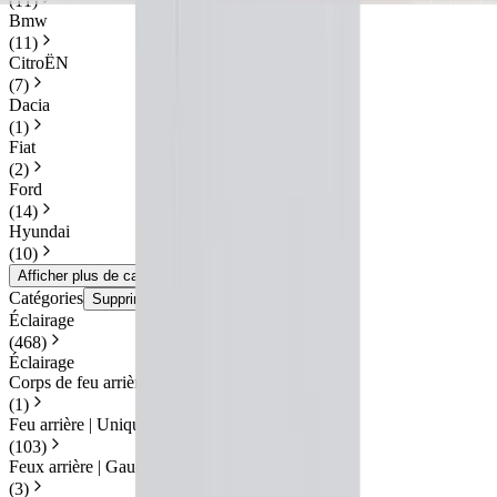
(
11
)
Bmw
(
11
)
CitroËN
(
7
)
Dacia
(
1
)
Fiat
(
2
)
Ford
(
14
)
Hyundai
(
10
)
Afficher plus de catégories
Catégories
Supprimer les filtres
Éclairage
(
468
)
Éclairage
Corps de feu arrière | Unique
(
1
)
Feu arrière | Unique
(
103
)
Feux arrière | Gauche et droite
(
3
)