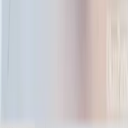
Feu arrière gauche Toyota C-HR CHR
81560-F4010
En stock
Livraison ou retrait
€ 70,00
Ajouter au panier
€ 70,00
En stock
· Livraison ou retrait
Filtres
1 actif(s)
Rechercher
Marque
Abarth
(
10
)
Audi