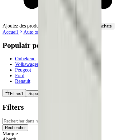
Ajoutez des produits à votre panier.
Continuer les achats
Accueil
Auto onderdelen
Éclairage
Populair per merk
Onbekend
Volkswagen
Peugeot
Ford
Renault
Filtres
1
Supprimer les filtres
Filters
Rechercher
Marque
Abarth