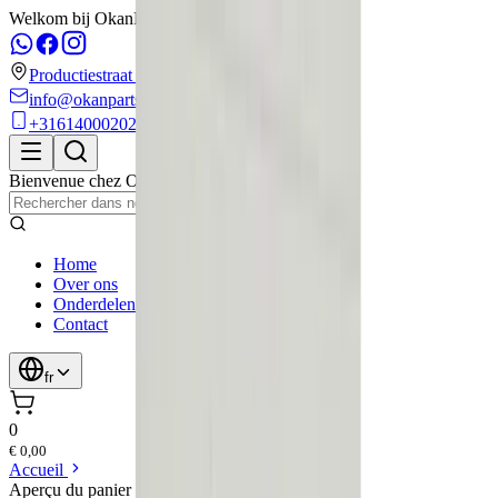
Welkom bij OkanParts!
Productiestraat 6
info@okanparts.nl
+31614000202
Bienvenue chez
OkanParts
,
Kampen
Home
Over ons
Onderdelen
Contact
fr
0
€ 0,00
Accueil
Aperçu du panier