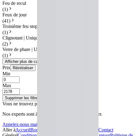
Feu de recul
(
1
)
Feux de jour
(
41
)
Troisième feu stop
(
1
)
Clignotant | Unique
(
2
)
Verre de phare | Unique
(
1
)
Afficher plus de catégories
Prix
Réinitialiser
Min
Max
Supprimer les filtres
Afficher les résultats
Vous ne trouvez pas ce que vous cherchez ?
Nos experts sont à votre disposition pour vous aider.
Appelez-nous maintenant !
Aller à
Accueil
Boutique en ligne
À propos de nous
Contact
Général
Conditions générales de vente
Politique de retour
Politique de