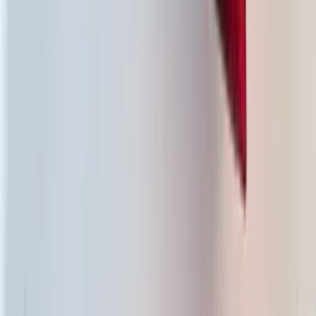
Phare LED droit Kia Picanto (JA) III
Facelift 92102G6600
En stock
Livraison ou retrait
€ 400,00
Ajouter au panier
€ 400,00
En stock
· Livraison ou retrait
Feu arrière gauche à LED Fiat 500e
20270109
En stock
Livraison ou retrait
€ 100,00
Ajouter au panier
€ 100,00
En stock
· Livraison ou retrait