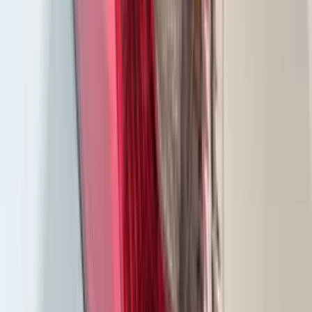
Feu antibrouillard gauche à LED pour
Tesla Model 3 et Model Y, référence
1507932-00-C
En stock
Livraison ou retrait
€ 120,00
Ajouter au panier
€ 120,00
En stock
· Livraison ou retrait
Feu arrière droit Opel Vivaro B
265504656R
En stock
Livraison ou retrait
€ 40,00
Ajouter au panier
€ 40,00
En stock
· Livraison ou retrait