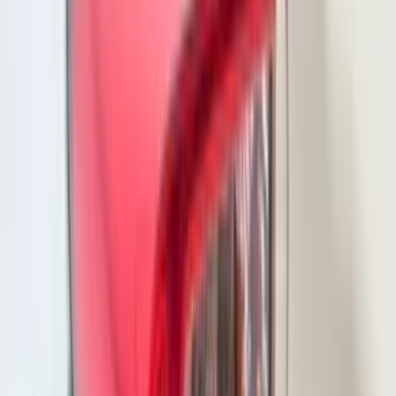
Feu antibrouillard arrière droit à LED
Kia Niro II 92406-AT100
En stock
Livraison ou retrait
€ 70,00
Ajouter au panier
€ 70,00
En stock
· Livraison ou retrait
Feu arrière droit à LED pour Citroën C4
Picasso 26290202
En stock
Livraison ou retrait
€ 150,00
Ajouter au panier
€ 150,00
En stock
· Livraison ou retrait