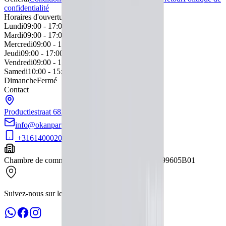
confidentialité
Horaires d'ouverture
Lundi
09:00 - 17:00
Mardi
09:00 - 17:00
Mercredi
09:00 - 17:00
Jeudi
09:00 - 17:00
Vendredi
09:00 - 17:00
Samedi
10:00 - 15:00
Dimanche
Fermé
Contact
Productiestraat 6
8263BR Kampen
Nederland
info@okanparts.nl
+31614000202
Chambre de commerce
:
75232723
TVA
:
NL860199605B01
Suivez-nous sur les réseaux sociaux