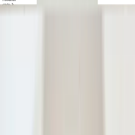
(
10
)
Audi
(
11
)
Bmw
(
11
)
CitroËN
(
7
)
Dacia
(
1
)
Fiat
(
2
)
Ford
(
14
)
Hyundai
(
10
)
Afficher plus de catégories
Catégories
Supprimer les filtres
Éclairage
(
468
)
Éclairage
Corps de feu arrière | Unique
(
1
)
Feu arrière | Unique