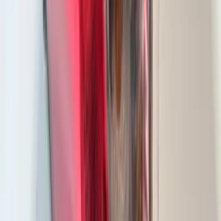
Clignotants LED 4P Audi A6 C9 4P
koplamp links 4P0941003
En stock
Livraison ou retrait
€ 700,00
Ajouter au panier
€ 700,00
En stock
· Livraison ou retrait
Feu arrière droit à LED Kia Ceed III
Sportswagon 92402J7150
En stock
Livraison ou retrait
€ 120,00
Ajouter au panier
€ 120,00
En stock
· Livraison ou retrait