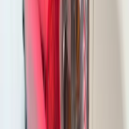
Phare avant droit à LED pour Ford
Focus IV Facelift NX7B-13E014-CF
En stock
Livraison ou retrait
€ 200,00
Ajouter au panier
€ 200,00
En stock
· Livraison ou retrait
Feu arrière droit à LED pour Jeep
Compass II Facelift 2025020201
En stock
Livraison ou retrait
€ 200,00
Ajouter au panier
€ 200,00
En stock
· Livraison ou retrait