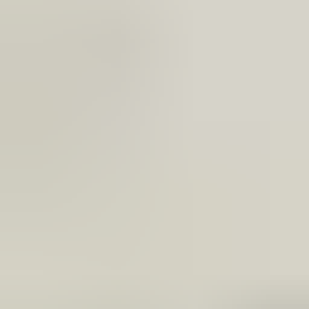
(
35
reviews)
Reviews via Google
Sören Ottenhof