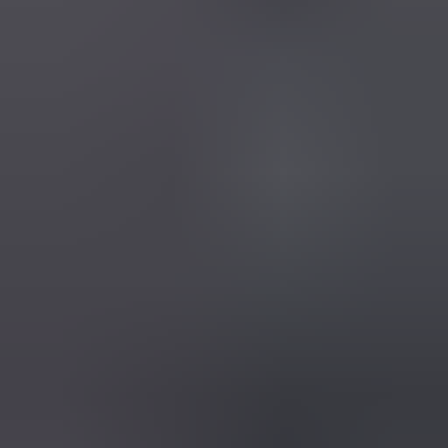
een maand geleden
Zeer vriendelijk te woord gestaan via WhatsApp,
meedenkend en goede service. En enorm snelle levering, 's
avonds besteld en de volgende ochtend stond de koerier al op
de stoep! Fijn zaken doen!
Rob