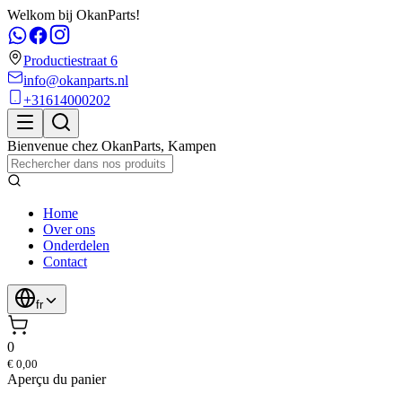
Welkom bij OkanParts!
Productiestraat 6
info@okanparts.nl
+31614000202
Bienvenue chez
OkanParts
,
Kampen
Home
Over ons
Onderdelen
Contact
fr
0
€ 0,00
Aperçu du panier