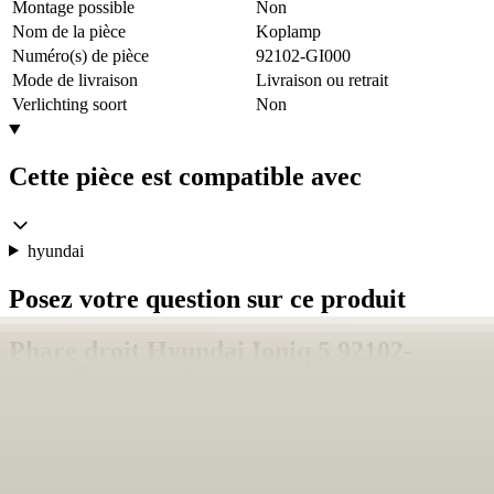
Montage possible
Non
Nom de la pièce
Koplamp
Numéro(s) de pièce
92102-GI000
Mode de livraison
Livraison ou retrait
Verlichting soort
Non
Cette pièce est compatible avec
hyundai
Posez votre question sur ce produit
Phare droit Hyundai Ioniq 5 92102-
GI000:3852569
Objet
*
(verplicht)
E-mail
*
(verplicht)
Numéro de téléphone