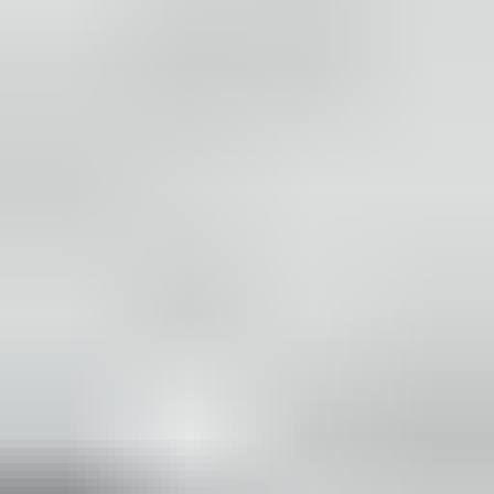
2 maanden geleden
Zeer vriendelijk bedrijf. Meedenkend en wil ook nog even
langer voor je blijven zodat je de spullen netjes kunt afhalen.
Top.
Mayren Mathe