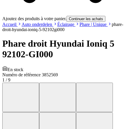
Ajoutez des produits à votre panier.
Continuer les achats
Accueil
Auto onderdelen
Éclairage
Phare | Unique
phare-
droit-hyundai-ioniq-5-92102gi000
Phare droit Hyundai Ioniq 5
92102-GI000
En stock
Numéro de référence
3852569
1
/
9