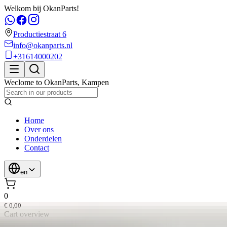
Welkom bij OkanParts!
Productiestraat 6
info@okanparts.nl
+31614000202
Weclome to
OkanParts
,
Kampen
Home
Over ons
Onderdelen
Contact
en
0
€ 0,00
Cart overview