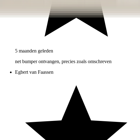
5 maanden geleden
net bumper ontvangen, precies zoals omschreven
Egbert van Faassen