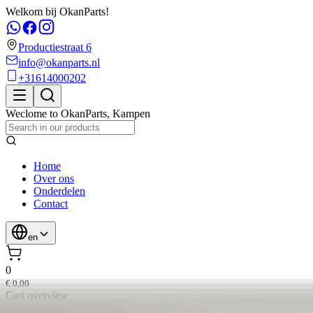
Welkom bij OkanParts!
Productiestraat 6
info@okanparts.nl
+31614000202
Weclome to
OkanParts
,
Kampen
Home
Over ons
Onderdelen
Contact
en
0
€ 0,00
Cart overview