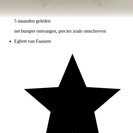
5 maanden geleden
net bumper ontvangen, precies zoals omschreven
Egbert van Faassen