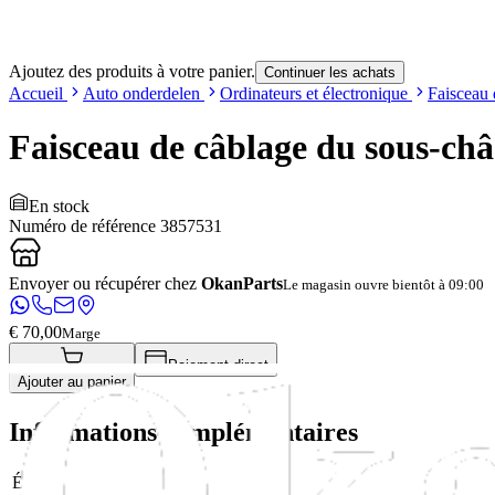
Ajoutez des produits à votre panier.
Continuer les achats
Accueil
Auto onderdelen
Ordinateurs et électronique
Faisceau 
Faisceau de câblage du sous-châ
En stock
Numéro de référence
3857531
Envoyer ou récupérer chez
OkanParts
Le magasin ouvre bientôt à 09:00
€ 70,00
Marge
Paiement direct
Ajouter au panier
Informations complémentaires
État