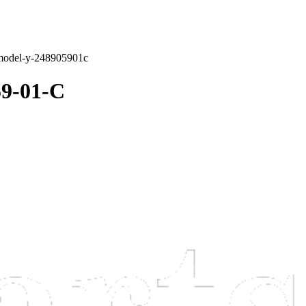
a-model-y-248905901c
59-01-C