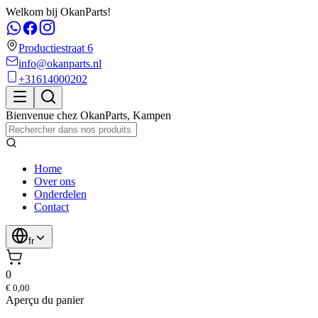
Welkom bij OkanParts!
Productiestraat 6
info@okanparts.nl
+31614000202
Bienvenue chez
OkanParts
,
Kampen
Home
Over ons
Onderdelen
Contact
fr
0
€ 0,00
Aperçu du panier