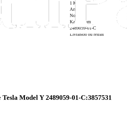
1 KG
Arrière
Non
Kabelboom
2489059-01-C
Livraison ou retrait
re Tesla Model Y 2489059-01-C:3857531