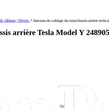
de câblage | Divers
faisceau-de-cablage-du-souschassis-arriere-tesl
ssis arrière Tesla Model Y 24890
Occasion