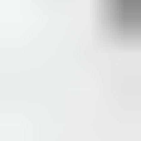
Zeer vriendelijk te woord gestaan via WhatsApp,
meedenkend en goede service. En enorm snelle levering, 's
avonds besteld en de volgende ochtend stond de koerier al op
de stoep! Fijn zaken doen!
Rob