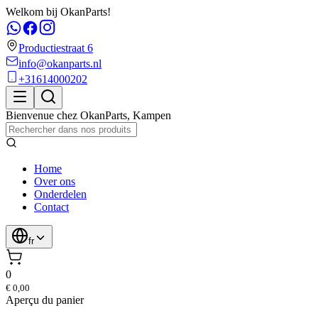
Welkom bij OkanParts!
Productiestraat 6
info@okanparts.nl
+31614000202
Bienvenue chez
OkanParts
,
Kampen
Home
Over ons
Onderdelen
Contact
fr
0
€ 0,00
Aperçu du panier