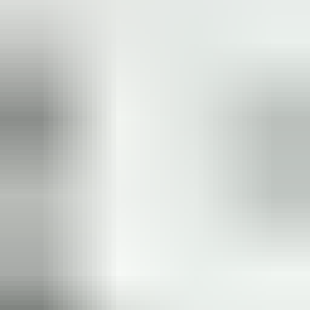
(
35
reviews)
Reviews via Google
Sören Ottenhof