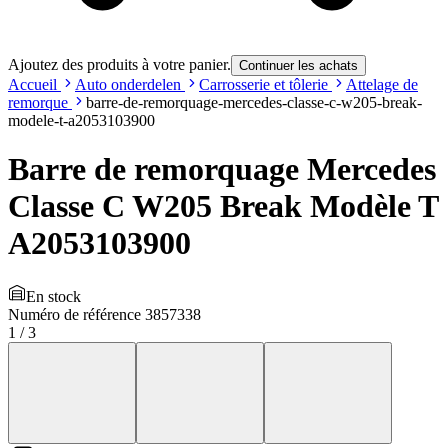
Ajoutez des produits à votre panier.
Continuer les achats
Accueil
Auto onderdelen
Carrosserie et tôlerie
Attelage de
remorque
barre-de-remorquage-mercedes-classe-c-w205-break-
modele-t-a2053103900
Barre de remorquage Mercedes
Classe C W205 Break Modèle T
A2053103900
En stock
Numéro de référence
3857338
1
/
3