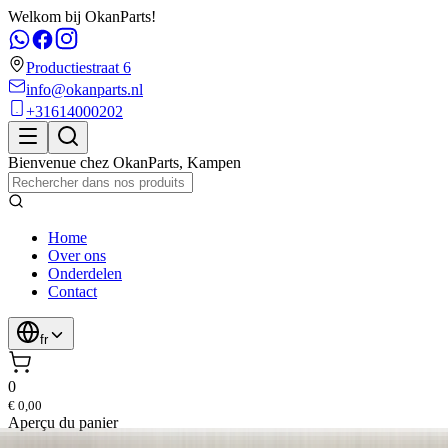
Welkom bij OkanParts!
Productiestraat 6
info@okanparts.nl
+31614000202
Bienvenue chez
OkanParts
,
Kampen
Home
Over ons
Onderdelen
Contact
fr
0
€ 0,00
Aperçu du panier