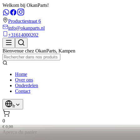
Welkom bij OkanParts!
Productiestraat 6
info@okanparts.nl
+31614000202
Bienvenue chez
OkanParts
,
Kampen
Home
Over ons
Onderdelen
Contact
fr
0
€ 0,00
Aperçu du panier