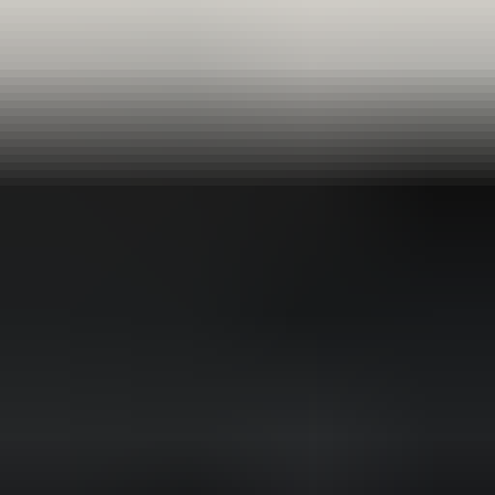
(
35
reviews)
Reviews via Google
Sören Ottenhof