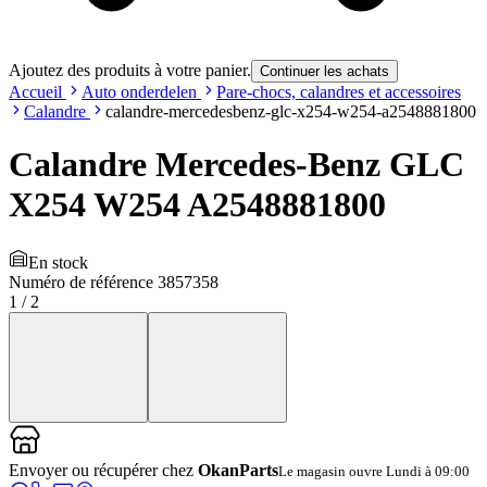
Ajoutez des produits à votre panier.
Continuer les achats
Accueil
Auto onderdelen
Pare-chocs, calandres et accessoires
Calandre
calandre-mercedesbenz-glc-x254-w254-a2548881800
Calandre Mercedes-Benz GLC
X254 W254 A2548881800
En stock
Numéro de référence
3857358
1
/
2
Envoyer ou récupérer chez
OkanParts
Le magasin ouvre Lundi à 09:00