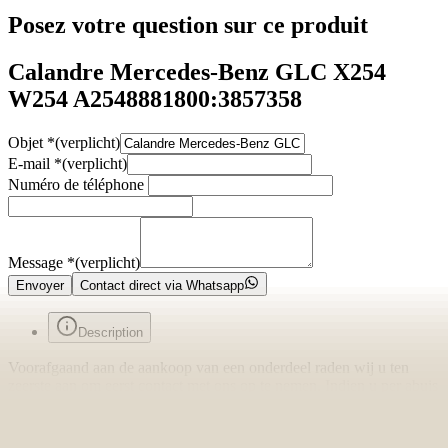
Posez votre question sur ce produit
Calandre Mercedes-Benz GLC X254
W254 A2548881800:3857358
Objet
*
(verplicht)
E-mail
*
(verplicht)
Numéro de téléphone
Message
*
(verplicht)
Envoyer
Contact direct via Whatsapp
Description
Voorafgaand aan de aankoop van een onderdeel raden wij u ten
zeerste aan om eerst contact met ons op te nemen. Indien u per abuis
het verkeerde onderdeel aanschaft en er geen fouten zijn gemaakt in
onze advertentie of verkoopprocedure, bent u zelf verantwoordelijk
voor uw aankoop en kunnen wij het onderdeel niet retour nemen.