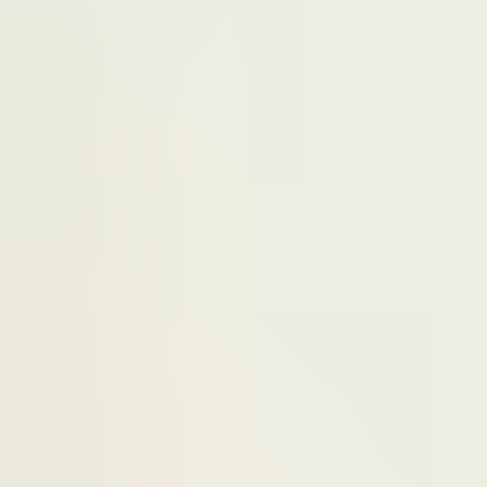
2 maanden geleden
Zeer vriendelijk te woord gestaan via WhatsApp,
meedenkend en goede service. En enorm snelle levering, 's
avonds besteld en de volgende ochtend stond de koerier al op
de stoep! Fijn zaken doen!
Rob