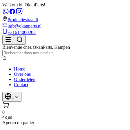
Welkom bij OkanParts!
Productiestraat 6
info@okanparts.nl
+31614000202
Bienvenue chez
OkanParts
,
Kampen
Home
Over ons
Onderdelen
Contact
fr
0
€ 0,00
Aperçu du panier