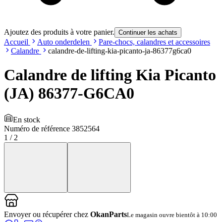
Ajoutez des produits à votre panier.
Continuer les achats
Accueil
Auto onderdelen
Pare-chocs, calandres et accessoires
Calandre
calandre-de-lifting-kia-picanto-ja-86377g6ca0
Calandre de lifting Kia Picanto
(JA) 86377-G6CA0
En stock
Numéro de référence
3852564
1
/
2
Envoyer ou récupérer chez
OkanParts
Le magasin ouvre bientôt à 10:00