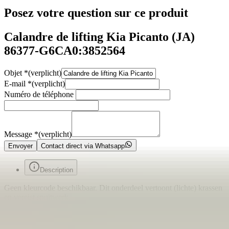
Posez votre question sur ce produit
Calandre de lifting Kia Picanto (JA)
86377-G6CA0:3852564
Objet
*
(verplicht)
E-mail
*
(verplicht)
Numéro de téléphone
Message
*
(verplicht)
Envoyer
Contact direct via Whatsapp
Description
Geen kleurcode beschikbaar. Dit onderdeel vertoont (lichte) krassen
en vereist spuitwerk.