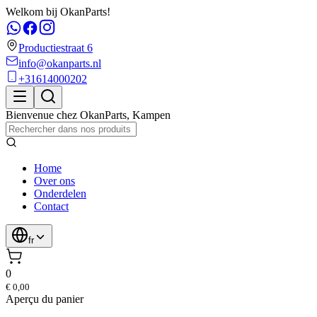
Welkom bij OkanParts!
Productiestraat 6
info@okanparts.nl
+31614000202
Bienvenue chez
OkanParts
,
Kampen
Home
Over ons
Onderdelen
Contact
fr
0
€ 0,00
Aperçu du panier