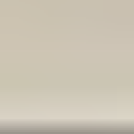
meedenkend en goede service. En enorm snelle levering, 's
avonds besteld en de volgende ochtend stond de koerier al op
de stoep! Fijn zaken doen!
Rob