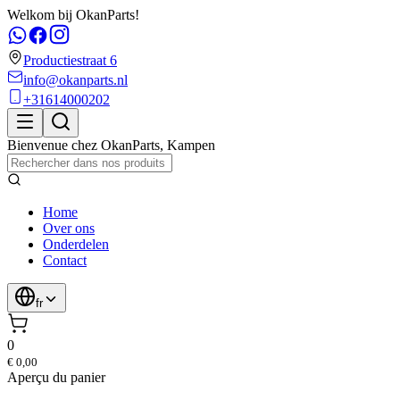
Welkom bij OkanParts!
Productiestraat 6
info@okanparts.nl
+31614000202
Bienvenue chez
OkanParts
,
Kampen
Home
Over ons
Onderdelen
Contact
fr
0
€ 0,00
Aperçu du panier