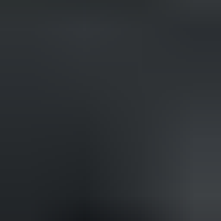
(
35
reviews)
Reviews via Google
Sören Ottenhof