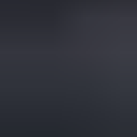
2 maanden geleden
Zeer vriendelijk te woord gestaan via WhatsApp,
meedenkend en goede service. En enorm snelle levering, 's
avonds besteld en de volgende ochtend stond de koerier al op