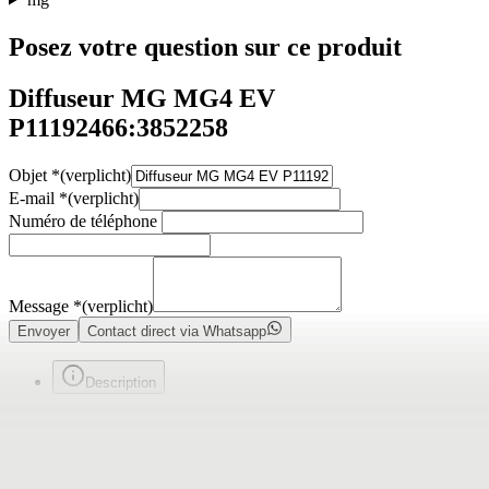
Posez votre question sur ce produit
Diffuseur MG MG4 EV
P11192466:3852258
Objet
*
(verplicht)
E-mail
*
(verplicht)
Numéro de téléphone
Message
*
(verplicht)
Envoyer
Contact direct via Whatsapp
Description
Voorafgaand aan de aankoop van een onderdeel raden wij u ten
zeerste aan om eerst contact met ons op te nemen. Indien u per abuis