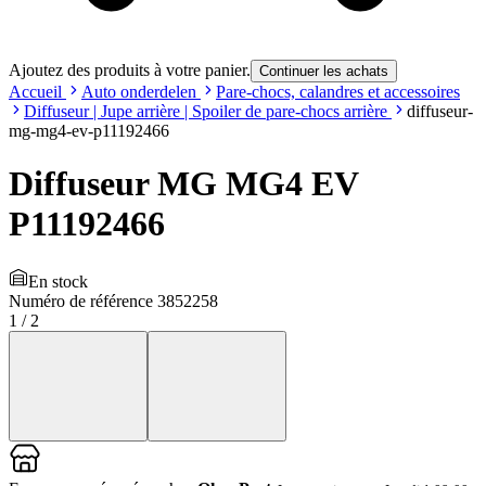
Ajoutez des produits à votre panier.
Continuer les achats
Accueil
Auto onderdelen
Pare-chocs, calandres et accessoires
Diffuseur | Jupe arrière | Spoiler de pare-chocs arrière
diffuseur-
mg-mg4-ev-p11192466
Diffuseur MG MG4 EV
P11192466
En stock
Numéro de référence
3852258
1
/
2