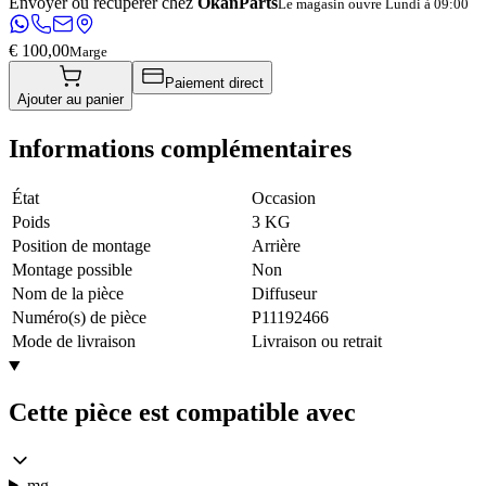
Envoyer ou récupérer chez
OkanParts
Le magasin ouvre Lundi à 09:00
€ 100,00
Marge
Paiement direct
Ajouter au panier
Informations complémentaires
État
Occasion
Poids
3 KG
Position de montage
Arrière
Montage possible
Non
Nom de la pièce
Diffuseur
Numéro(s) de pièce
P11192466
Mode de livraison
Livraison ou retrait
Cette pièce est compatible avec
mg