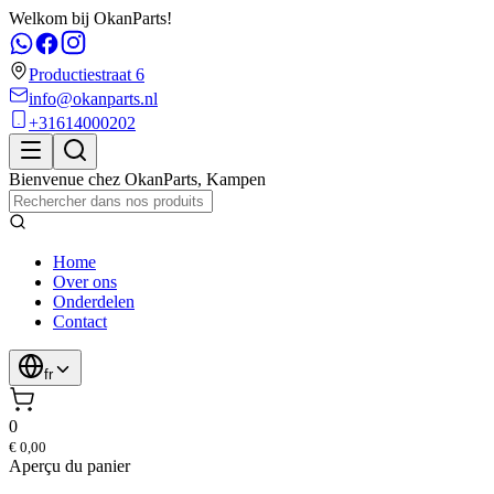
Welkom bij OkanParts!
Productiestraat 6
info@okanparts.nl
+31614000202
Bienvenue chez
OkanParts
,
Kampen
Home
Over ons
Onderdelen
Contact
fr
0
€ 0,00
Aperçu du panier