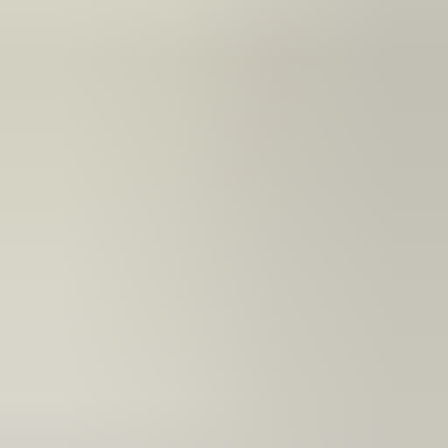
2 maanden geleden
Zeer vriendelijk bedrijf. Meedenkend en wil ook nog even
langer voor je blijven zodat je de spullen netjes kunt afhalen.
Top.
Mayren Mathe