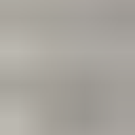
meedenkend en goede service. En enorm snelle levering, 's
avonds besteld en de volgende ochtend stond de koerier al op
de stoep! Fijn zaken doen!
Rob