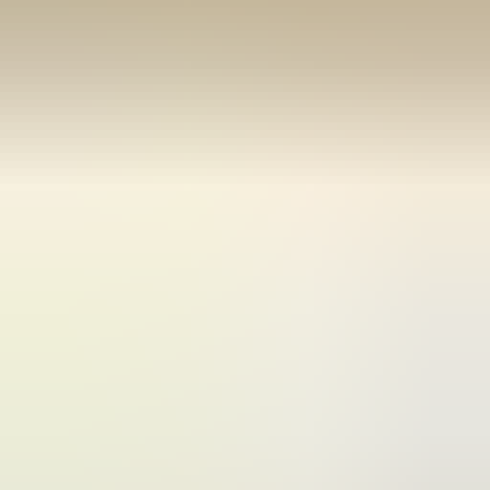
(
35
reviews)
Reviews via Google
Sören Ottenhof