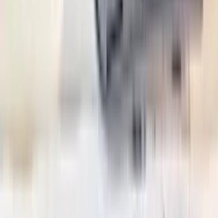
2 maanden geleden
Zeer vriendelijk bedrijf. Meedenkend en wil ook nog even
langer voor je blijven zodat je de spullen netjes kunt afhalen.
Top.
Mayren Mathe