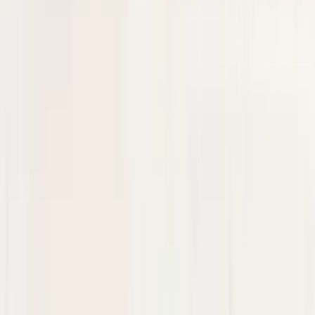
antibrouillard gauche Mercedes Classe A
W177 A1778858300
En stock
Livraison ou retrait
€ 50,00
Ajouter au panier
4.5