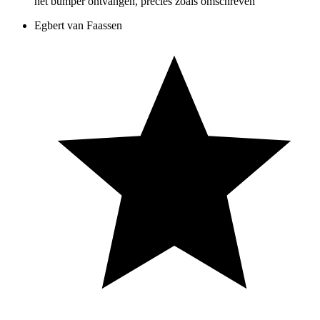
net bumper ontvangen, precies zoals omschreven
Egbert van Faassen