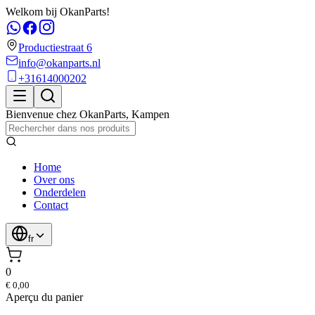
Welkom bij OkanParts!
Productiestraat 6
info@okanparts.nl
+31614000202
Bienvenue chez
OkanParts
,
Kampen
Home
Over ons
Onderdelen
Contact
fr
0
€ 0,00
Aperçu du panier