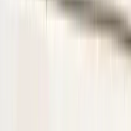
het verkeerde onderdeel aanschaft en er geen fouten zijn gemaakt in
onze advertentie of verkoopprocedure, bent u zelf verantwoordelijk
voor uw aankoop en kunnen wij het onderdeel niet retour nemen.
Let Op! : Omdat wij een webshop zijn kunt u niet pinnen in onze
magazijn. Hierop verzoeken we u om het onderdeel van te voren
online gemakkelijk te bestellen via de link in deze advertentie.
Bij telefonisch contact vragen wij om het referentienummer bij de
hand te houden, zodat wij u sneller en efficiënter kunnen helpen.
Om u beter van dienst te zijn, nemen we GEEN reserveringen meer
aan. U kunt het gewenste onderdeel eenvoudig online bestellen via
onze webshop. Hier heeft u de optie om het te laten verzenden of
om het op een later tijdstip af te halen.
Bij het afhalen van het onderdeel adviseren wij vriendelijk om voor
vertrek altijd telefonisch contact met ons op te nemen. Op die manier