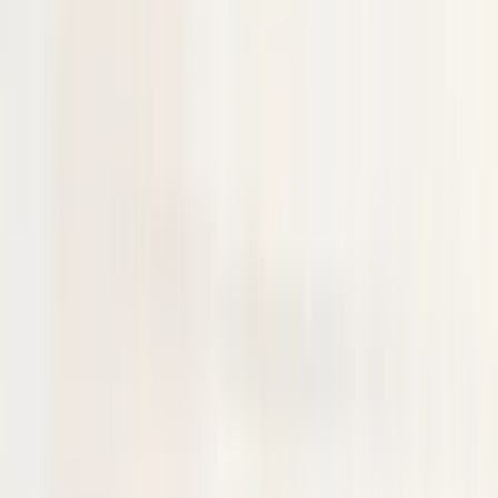
kunnen we ervoor zorgen dat het onderdeel voor u klaarligt wanneer
u langskomt.
Paiements sécurisés
Produits similaires
Tous les produits
Cache de feu antibrouillard gauche/droite
pour Mercedes Classe A W177
En stock
Livraison ou retrait
€ 100,00
Ajouter au panier
Plaque de protection de feu