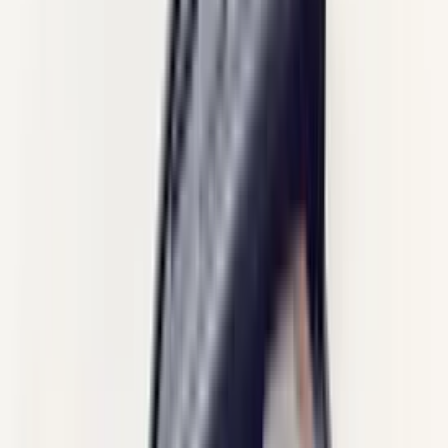
(
35
reviews)
Reviews via Google
Sören Ottenhof