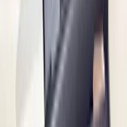
avonds besteld en de volgende ochtend stond de koerier al op
de stoep! Fijn zaken doen!
Rob