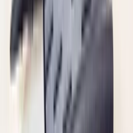
een maand geleden
Zeer vriendelijk te woord gestaan via WhatsApp,
meedenkend en goede service. En enorm snelle levering, 's