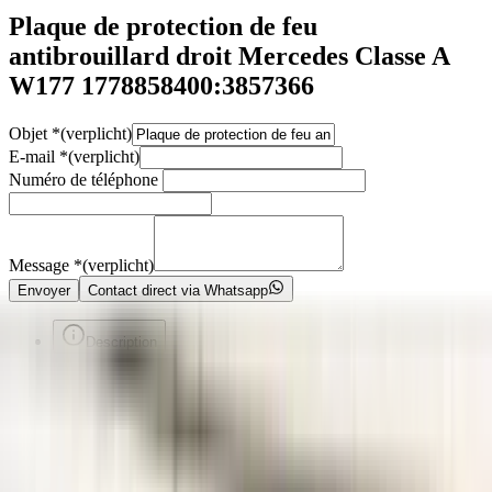
Plaque de protection de feu
antibrouillard droit Mercedes Classe A
W177 1778858400:3857366
Objet
*
(verplicht)
E-mail
*
(verplicht)
Numéro de téléphone
Message
*
(verplicht)
Envoyer
Contact direct via Whatsapp
Description
A1778858400
Voorafgaand aan de aankoop van een onderdeel raden wij u ten
zeerste aan om eerst contact met ons op te nemen. Indien u per abuis