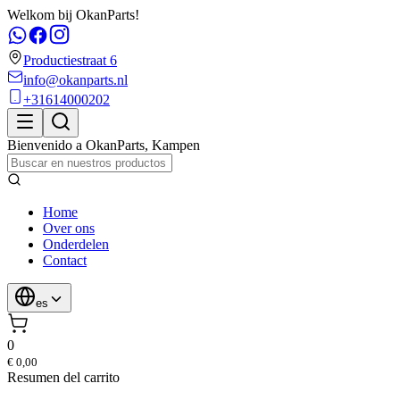
Welkom bij OkanParts!
Productiestraat 6
info@okanparts.nl
+31614000202
Bienvenido a
OkanParts
,
Kampen
Home
Over ons
Onderdelen
Contact
es
0
€ 0,00
Resumen del carrito