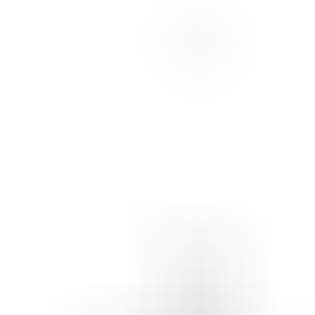
Esta pieza es adecuada para
skoda
Haga una pregunta sobre este producto
Faro LED izquierdo Skoda Enyaq iV
5LB941015F:3857329
Asunto
*
(verplicht)
Correo electrónico
*
(verplicht)
Número de teléfono
Mensaje
*
(verplicht)
Enviar
Contacto directo por WhatsApp