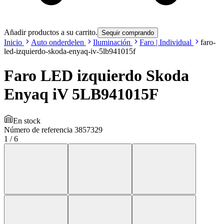
Añadir productos a su carrito.
Sequir comprando
Inicio
Auto onderdelen
Iluminación
Faro | Individual
faro-
led-izquierdo-skoda-enyaq-iv-5lb941015f
Faro LED izquierdo Skoda
Enyaq iV 5LB941015F
En stock
Número de referencia
3857329
1
/
6