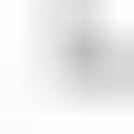
(
35
reviews)
Reviews via Google
Sören Ottenhof