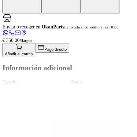
Enviar o recoger en
OkanParts
La tienda abre pronto a las 10:00
€ 350,00
Margen
Pago directo
Añadir al carrito
Información adicional
Estado
Usado
Peso
1.5 KG
Posición de montaje
Delantero izquierdo
Se puede montar
No
Nombre de la pieza
Koplamp
Número(s) de pieza
5LB941015F
Método de envío
Envío o recogida
Verlichting soort
No