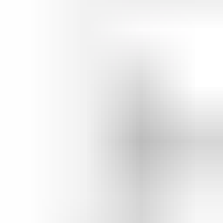
Bij het afhalen van het onderdeel adviseren wij vriendelijk om voor
vertrek altijd telefonisch contact met ons op te nemen. Op die manier
kunnen we ervoor zorgen dat het onderdeel voor u klaarligt wanneer
u langskomt.
Pagos seguros
4.5