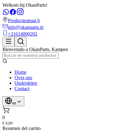
Welkom bij OkanParts!
Productiestraat 6
info@okanparts.nl
+31614000202
Bienvenido a
OkanParts
,
Kampen
Home
Over ons
Onderdelen
Contact
es
0
€ 0,00
Resumen del carrito