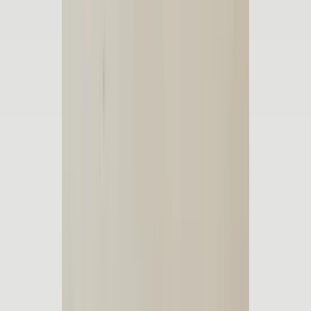
5 maanden geleden
Koplamp besteld voor een mazda , volgende dag al in huis en
gewoon super goede staat !
Alex van Vliet