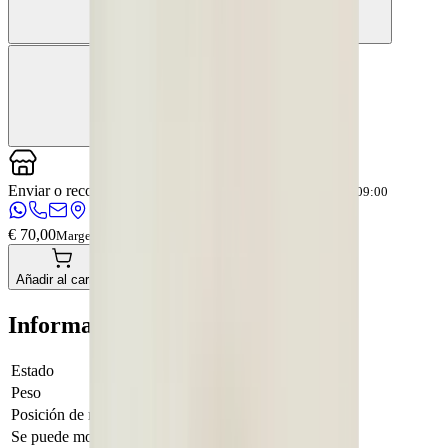
Enviar o recoger en
OkanParts
La tienda abre pronto a las 09:00
€ 70,00
Margen
Pago directo
Añadir al carrito
Información adicional
Estado
Usado
Peso
1 KG
Posición de montaje
Delantero derecho
Se puede montar
No