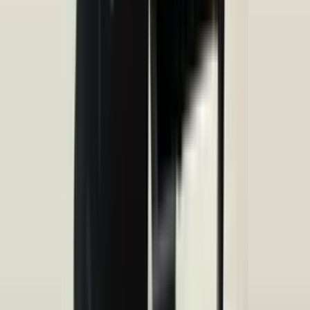
Todos los productos
Peugeot 308 II juego de reparación de
faros izquierdo 9807658080
En stock
Envío o recogida
€ 35,00
Añadir al carrito
Peugeot 308 II juego de reparación de
faros derecho 9807657780
En stock
Envío o recogida
€ 35,00
Añadir al carrito
4.5