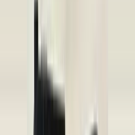
Mensaje
*
(verplicht)
Enviar
Contacto directo por WhatsApp
Descripción
Onderste bevestigingspunt is afgebroken
Voorafgaand aan de aankoop van een onderdeel raden wij u ten
zeerste aan om eerst contact met ons op te nemen. Indien u per abuis
het verkeerde onderdeel aanschaft en er geen fouten zijn gemaakt in
onze advertentie of verkoopprocedure, bent u zelf verantwoordelijk
voor uw aankoop en kunnen wij het onderdeel niet retour nemen.
Let Op! : Omdat wij een webshop zijn kunt u niet pinnen in onze
magazijn. Hierop verzoeken we u om het onderdeel van te voren
online gemakkelijk te bestellen via de link in deze advertentie.