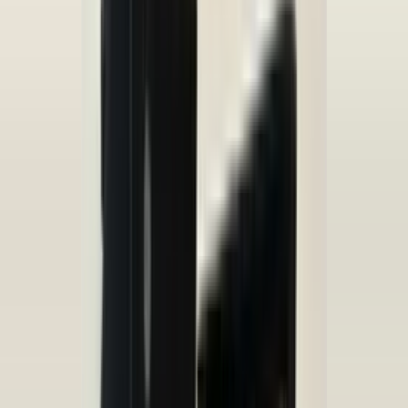
Bij telefonisch contact vragen wij om het referentienummer bij de
hand te houden, zodat wij u sneller en efficiënter kunnen helpen.
Om u beter van dienst te zijn, nemen we GEEN reserveringen meer
aan. U kunt het gewenste onderdeel eenvoudig online bestellen via
onze webshop. Hier heeft u de optie om het te laten verzenden of
om het op een later tijdstip af te halen.
Bij het afhalen van het onderdeel adviseren wij vriendelijk om voor
vertrek altijd telefonisch contact met ons op te nemen. Op die manier
kunnen we ervoor zorgen dat het onderdeel voor u klaarligt wanneer
u langskomt.
Pagos seguros
Anuncios relacionados