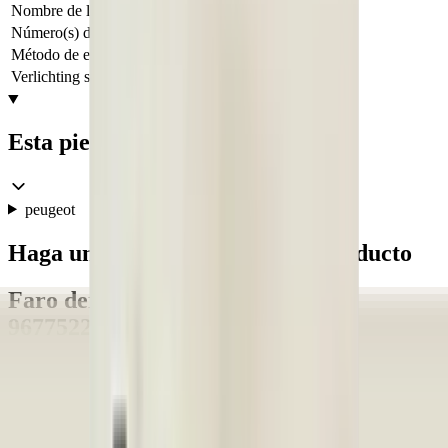
Nombre de la pieza
Koplamp
Número(s) de pieza
9677522980
Método de envío
Envío o recogida
Verlichting soort
No
Esta pieza es adecuada para
peugeot
Haga una pregunta sobre este producto
Faro derecho Peugeot 308 II
9677522980:3852752
Asunto
*
(verplicht)
Correo electrónico
*
(verplicht)
Número de teléfono