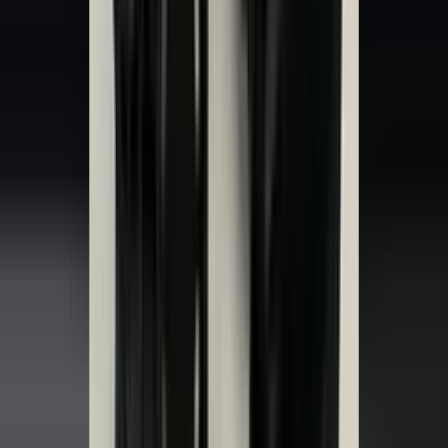
(
35
reviews)
Reviews via Google
Sören Ottenhof