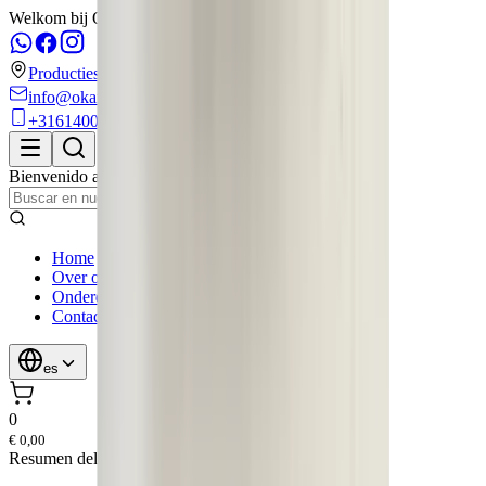
Welkom bij OkanParts!
Productiestraat 6
info@okanparts.nl
+31614000202
Bienvenido a
OkanParts
,
Kampen
Home
Over ons
Onderdelen
Contact
es
0
€ 0,00
Resumen del carrito