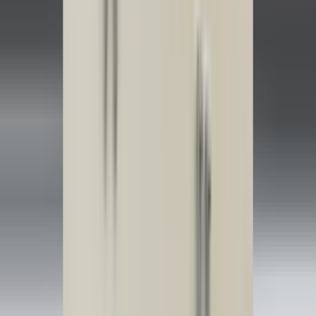
2 maanden geleden
Zeer vriendelijk bedrijf. Meedenkend en wil ook nog even
langer voor je blijven zodat je de spullen netjes kunt afhalen.
Top.
Mayren Mathe