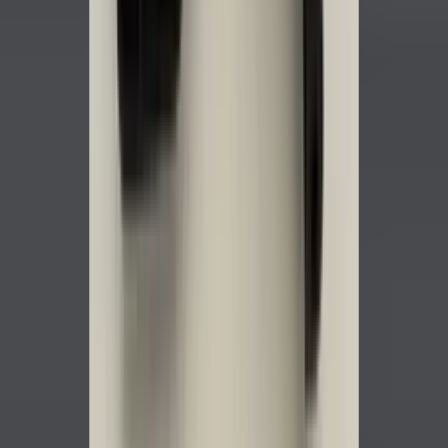
2 maanden geleden
Zeer vriendelijk te woord gestaan via WhatsApp,
meedenkend en goede service. En enorm snelle levering, 's
avonds besteld en de volgende ochtend stond de koerier al op
de stoep! Fijn zaken doen!
Rob