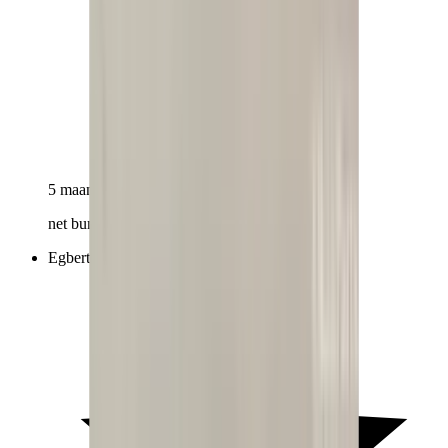
5 maanden geleden
net bumper ontvangen, precies zoals omschreven
Egbert van Faassen