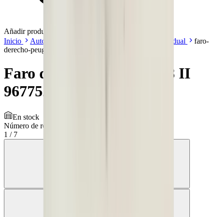
Añadir productos a su carrito.
Sequir comprando
Inicio
Auto onderdelen
Iluminación
Faro | Individual
faro-
derecho-peugeot-308-ii-9677522980
Faro derecho Peugeot 308 II
9677522980
En stock
Número de referencia
3852752
1
/
7