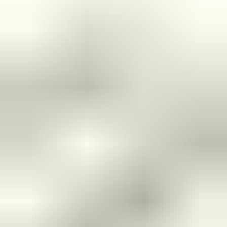
Om u beter van dienst te zijn, nemen we GEEN reserveringen meer
aan. U kunt het gewenste onderdeel eenvoudig online bestellen via
onze webshop. Hier heeft u de optie om het te laten verzenden of
om het op een later tijdstip af te halen.
Bij het afhalen van het onderdeel adviseren wij vriendelijk om voor
vertrek altijd telefonisch contact met ons op te nemen. Op die manier
kunnen we ervoor zorgen dat het onderdeel voor u klaarligt wanneer
u langskomt.
Pagos seguros
4.5