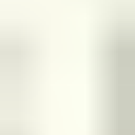
(
35
reviews)
Reviews via Google
Sören Ottenhof