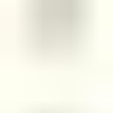
Mensaje
*
(verplicht)
Enviar
Contacto directo por WhatsApp
Descripción
Voorafgaand aan de aankoop van een onderdeel raden wij u ten
zeerste aan om eerst contact met ons op te nemen. Indien u per abuis
het verkeerde onderdeel aanschaft en er geen fouten zijn gemaakt in
onze advertentie of verkoopprocedure, bent u zelf verantwoordelijk
voor uw aankoop en kunnen wij het onderdeel niet retour nemen.
Let Op! : Omdat wij een webshop zijn kunt u niet pinnen in onze
magazijn. Hierop verzoeken we u om het onderdeel van te voren
online gemakkelijk te bestellen via de link in deze advertentie.
Bij telefonisch contact vragen wij om het referentienummer bij de
hand te houden, zodat wij u sneller en efficiënter kunnen helpen.