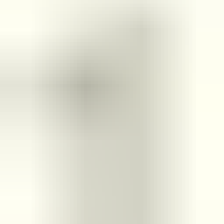
Nombre de la pieza
Koplamp
Número(s) de pieza
7C1941006A
Método de envío
Envío o recogida
Verlichting soort
No
Esta pieza es adecuada para
volkswagen
Haga una pregunta sobre este producto
Volkswagen Crafter MAN TGE faro
derecho 7C1941006A:3852502
Asunto
*
(verplicht)
Correo electrónico
*
(verplicht)
Número de teléfono