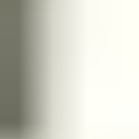
Zeer vriendelijk bedrijf. Meedenkend en wil ook nog even
langer voor je blijven zodat je de spullen netjes kunt afhalen.
Top.
Mayren Mathe