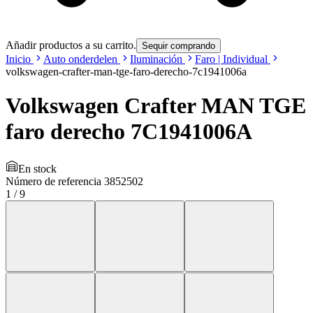
Añadir productos a su carrito.
Sequir comprando
Inicio
Auto onderdelen
Iluminación
Faro | Individual
volkswagen-crafter-man-tge-faro-derecho-7c1941006a
Volkswagen Crafter MAN TGE
faro derecho 7C1941006A
En stock
Número de referencia
3852502
1
/
9