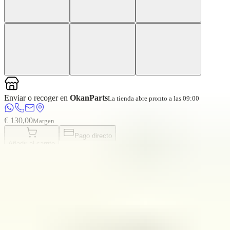
Enviar o recoger en
OkanParts
La tienda abre pronto a las 09:00
€ 130,00
Margen
Pago directo
Añadir al carrito
Información adicional
Estado
Usado
Peso
1.5 KG
Posición de montaje
Delantero derecho
Se puede montar
No