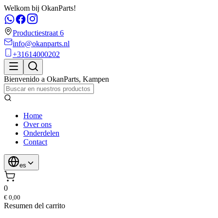
Welkom bij OkanParts!
Productiestraat 6
info@okanparts.nl
+31614000202
Bienvenido a
OkanParts
,
Kampen
Home
Over ons
Onderdelen
Contact
es
0
€ 0,00
Resumen del carrito