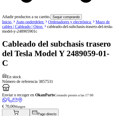
Añadir productos a su carrito.
Sequir comprando
Inicio
Auto onderdelen
Ordenadores y electrónica
Mazo de
cables | Cableado | Otros
cableado-del-subchasis-trasero-del-tesla-
model-y-248905901c
Cableado del subchasis trasero
del Tesla Model Y 2489059-01-
C
En stock
Número de referencia
3857531
Enviar o recoger en
OkanParts
Cerrando pronto a las 17:00
€ 70,00
Margen
Pago directo