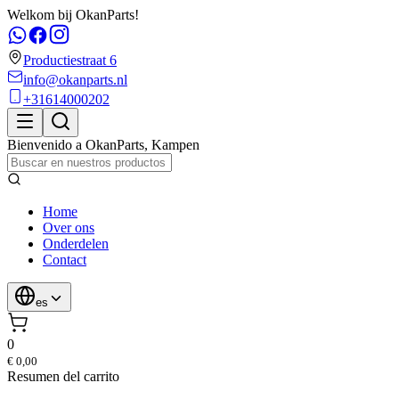
Welkom bij OkanParts!
Productiestraat 6
info@okanparts.nl
+31614000202
Bienvenido a
OkanParts
,
Kampen
Home
Over ons
Onderdelen
Contact
es
0
€ 0,00
Resumen del carrito