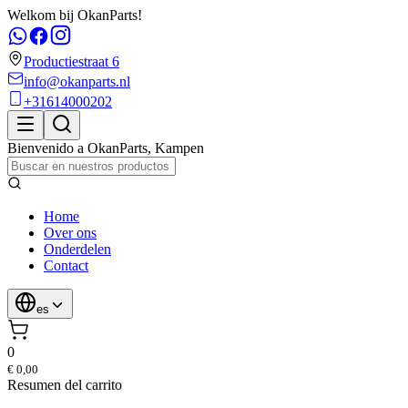
Welkom bij OkanParts!
Productiestraat 6
info@okanparts.nl
+31614000202
Bienvenido a
OkanParts
,
Kampen
Home
Over ons
Onderdelen
Contact
es
0
€ 0,00
Resumen del carrito