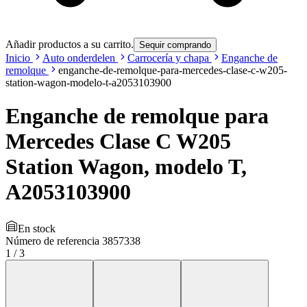
Añadir productos a su carrito.
Sequir comprando
Inicio
Auto onderdelen
Carrocería y chapa
Enganche de
remolque
enganche-de-remolque-para-mercedes-clase-c-w205-
station-wagon-modelo-t-a2053103900
Enganche de remolque para
Mercedes Clase C W205
Station Wagon, modelo T,
A2053103900
En stock
Número de referencia
3857338
1
/
3