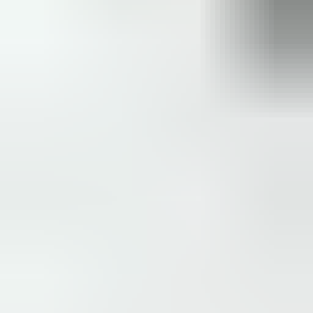
Zeer vriendelijk te woord gestaan via WhatsApp,
meedenkend en goede service. En enorm snelle levering, 's
avonds besteld en de volgende ochtend stond de koerier al op
de stoep! Fijn zaken doen!
Rob