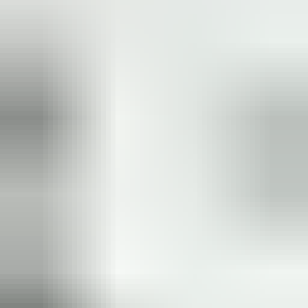
(
35
reviews)
Reviews via Google
Sören Ottenhof