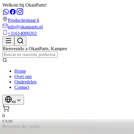
Welkom bij OkanParts!
Productiestraat 6
info@okanparts.nl
+31614000202
Bienvenido a
OkanParts
,
Kampen
Home
Over ons
Onderdelen
Contact
es
0
€ 0,00
Resumen del carrito