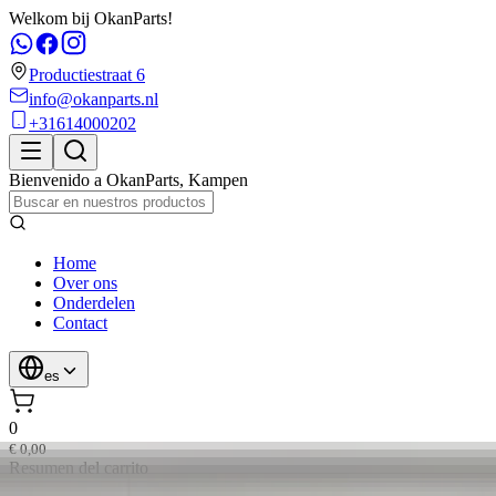
Welkom bij OkanParts!
Productiestraat 6
info@okanparts.nl
+31614000202
Bienvenido a
OkanParts
,
Kampen
Home
Over ons
Onderdelen
Contact
es
0
€ 0,00
Resumen del carrito