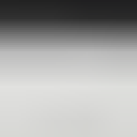
2 maanden geleden
Zeer vriendelijk bedrijf. Meedenkend en wil ook nog even
langer voor je blijven zodat je de spullen netjes kunt afhalen.
Top.
Mayren Mathe