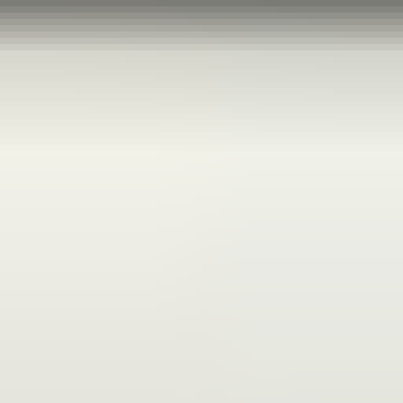
2 maanden geleden
Zeer vriendelijk te woord gestaan via WhatsApp,
meedenkend en goede service. En enorm snelle levering, 's
avonds besteld en de volgende ochtend stond de koerier al op
de stoep! Fijn zaken doen!
Rob