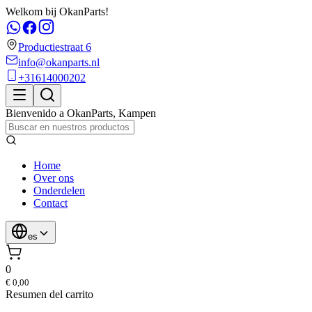
Welkom bij OkanParts!
Productiestraat 6
info@okanparts.nl
+31614000202
Bienvenido a
OkanParts
,
Kampen
Home
Over ons
Onderdelen
Contact
es
0
€ 0,00
Resumen del carrito