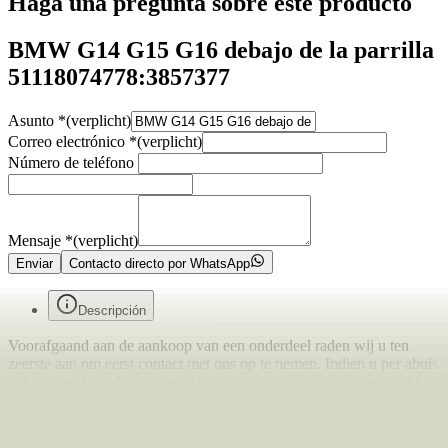
Haga una pregunta sobre este producto
BMW G14 G15 G16 debajo de la parrilla
51118074778:3857377
Asunto
*
(verplicht)
Correo electrónico
*
(verplicht)
Número de teléfono
Mensaje
*
(verplicht)
Enviar
Contacto directo por WhatsApp
Descripción
Voorafgaand aan de aankoop van een onderdeel raden wij u ten
zeerste aan om eerst contact met ons op te nemen. Indien u per abuis
het verkeerde onderdeel aanschaft en er geen fouten zijn gemaakt in
onze advertentie of verkoopprocedure, bent u zelf verantwoordelijk
voor uw aankoop en kunnen wij het onderdeel niet retour nemen.