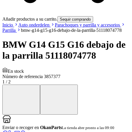
Añadir productos a su carrito.
Sequir comprando
Inicio
Auto onderdelen
Parachoques y parrilla y accesorios
Parrilla
bmw-g14-g15-g16-debajo-de-la-parrilla-51118074778
BMW G14 G15 G16 debajo de
la parrilla 51118074778
En stock
Número de referencia
3857377
1
/
2
Enviar o recoger en
OkanParts
La tienda abre pronto a las 09:00