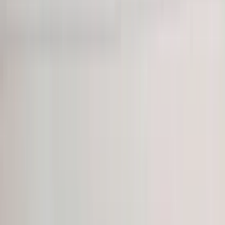
Let Op! : Omdat wij een webshop zijn kunt u niet pinnen in onze
magazijn. Hierop verzoeken we u om het onderdeel van te voren
online gemakkelijk te bestellen via de link in deze advertentie.
Bij telefonisch contact vragen wij om het referentienummer bij de
hand te houden, zodat wij u sneller en efficiënter kunnen helpen.
Om u beter van dienst te zijn, nemen we GEEN reserveringen meer
aan. U kunt het gewenste onderdeel eenvoudig online bestellen via
onze webshop. Hier heeft u de optie om het te laten verzenden of
om het op een later tijdstip af te halen.
Bij het afhalen van het onderdeel adviseren wij vriendelijk om voor
vertrek altijd telefonisch contact met ons op te nemen. Op die manier
kunnen we ervoor zorgen dat het onderdeel voor u klaarligt wanneer
u langskomt.
Pagos seguros