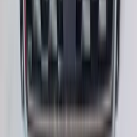
langer voor je blijven zodat je de spullen netjes kunt afhalen.
Top.
Mayren Mathe