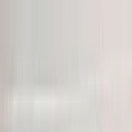
Anuncios relacionados
Todos los productos
Parrilla Audi A3 8Y 8Y0853651A
En stock
Envío o recogida
€ 180,00
Añadir al carrito
4.5