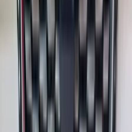
2 maanden geleden
Zeer vriendelijk bedrijf. Meedenkend en wil ook nog even