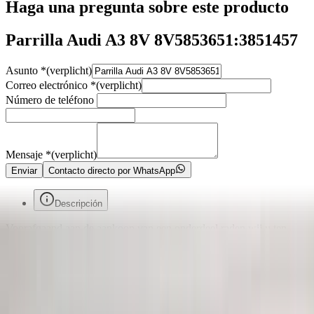
Haga una pregunta sobre este producto
Parrilla Audi A3 8V 8V5853651:3851457
Asunto
*
(verplicht)
Correo electrónico
*
(verplicht)
Número de teléfono
Mensaje
*
(verplicht)
Enviar
Contacto directo por WhatsApp
Descripción
Voorafgaand aan de aankoop van een onderdeel raden wij u ten
zeerste aan om eerst contact met ons op te nemen. Indien u per abuis
het verkeerde onderdeel aanschaft en er geen fouten zijn gemaakt in
onze advertentie of verkoopprocedure, bent u zelf verantwoordelijk
voor uw aankoop en kunnen wij het onderdeel niet retour nemen.