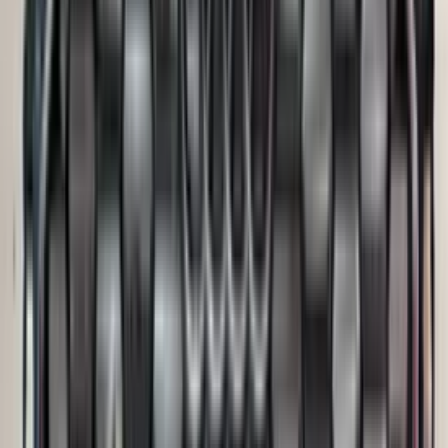
(
35
reviews)
Reviews via Google
Sören Ottenhof