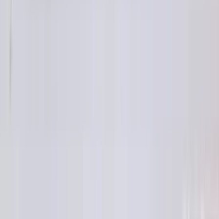
5 maanden geleden
Koplamp besteld voor een mazda , volgende dag al in huis en
gewoon super goede staat !
Alex van Vliet