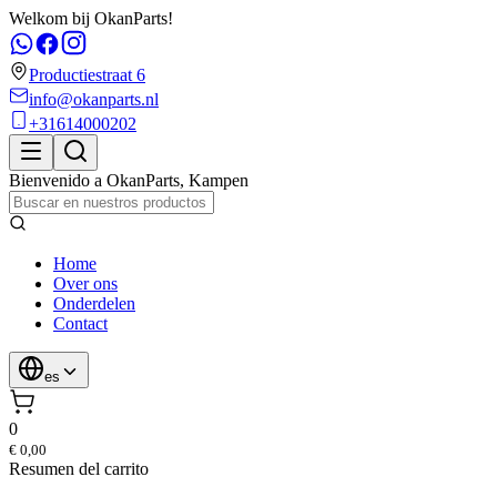
Welkom bij OkanParts!
Productiestraat 6
info@okanparts.nl
+31614000202
Bienvenido a
OkanParts
,
Kampen
Home
Over ons
Onderdelen
Contact
es
0
€ 0,00
Resumen del carrito