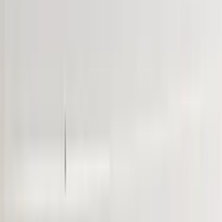
Message
*
(verplicht)
Send
Direct contact via WhatsApp
Description
incl. xenon lampje
Voorafgaand aan de aankoop van een onderdeel raden wij u ten
zeerste aan om eerst contact met ons op te nemen. Indien u per abuis
het verkeerde onderdeel aanschaft en er geen fouten zijn gemaakt in
onze advertentie of verkoopprocedure, bent u zelf verantwoordelijk
voor uw aankoop en kunnen wij het onderdeel niet retour nemen.
Let Op! : Omdat wij een webshop zijn kunt u niet pinnen in onze
magazijn. Hierop verzoeken we u om het onderdeel van te voren
online gemakkelijk te bestellen via de link in deze advertentie.