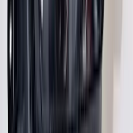
Zeer vriendelijk te woord gestaan via WhatsApp,
meedenkend en goede service. En enorm snelle levering, 's
avonds besteld en de volgende ochtend stond de koerier al op
de stoep! Fijn zaken doen!
Rob