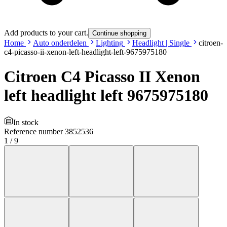
Add products to your cart.
Continue shopping
Home
Auto onderdelen
Lighting
Headlight | Single
citroen-
c4-picasso-ii-xenon-left-headlight-left-9675975180
Citroen C4 Picasso II Xenon
left headlight left 9675975180
In stock
Reference number
3852536
1
/
9