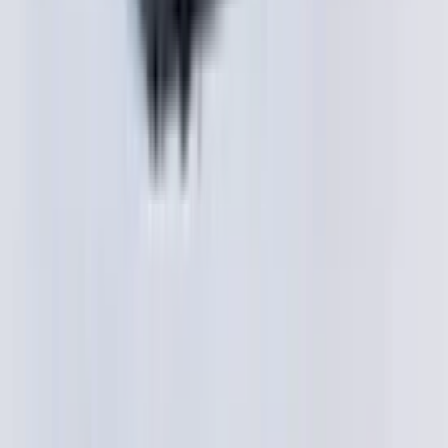
2 maanden geleden
Zeer vriendelijk bedrijf. Meedenkend en wil ook nog even
langer voor je blijven zodat je de spullen netjes kunt afhalen.
Top.
Mayren Mathe