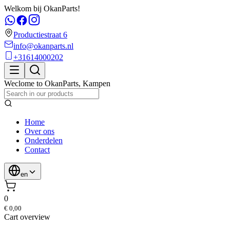
Welkom bij OkanParts!
Productiestraat 6
info@okanparts.nl
+31614000202
Weclome to
OkanParts
,
Kampen
Home
Over ons
Onderdelen
Contact
en
0
€ 0,00
Cart overview