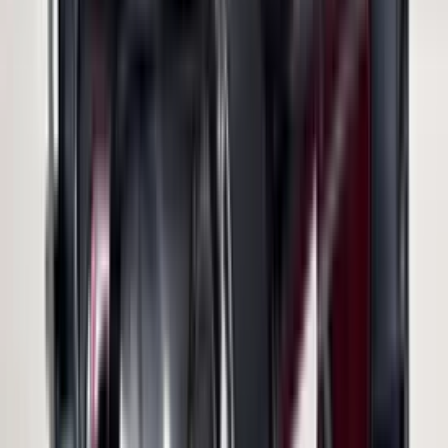
(
35
reviews)
Reviews via Google
Sören Ottenhof