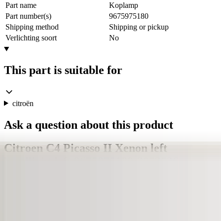
Part name
Koplamp
Part number(s)
9675975180
Shipping method
Shipping or pickup
Verlichting soort
No
This part is suitable for
citroën
Ask a question about this product
Citroen C4 Picasso II Xenon left
headlight left 9675975180:3852536
Subject
*
(verplicht)
Email
*
(verplicht)
Phone number