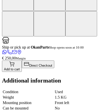
Ship or pick up at
OkanParts
Shop opens soon at 10:00
€ 250,00
Margin
Direct Checkout
Add to cart
Additional information
Condition
Used
Weight
1.5 KG
Mounting position
Front left
Can be mounted
No