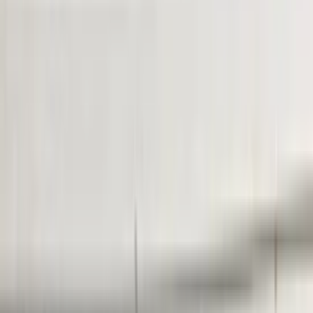
Bij telefonisch contact vragen wij om het referentienummer bij de
hand te houden, zodat wij u sneller en efficiënter kunnen helpen.
Om u beter van dienst te zijn, nemen we GEEN reserveringen meer
aan. U kunt het gewenste onderdeel eenvoudig online bestellen via
onze webshop. Hier heeft u de optie om het te laten verzenden of
om het op een later tijdstip af te halen.
Bij het afhalen van het onderdeel adviseren wij vriendelijk om voor
vertrek altijd telefonisch contact met ons op te nemen. Op die manier
kunnen we ervoor zorgen dat het onderdeel voor u klaarligt wanneer
u langskomt.
Secure payments
Related advertisements