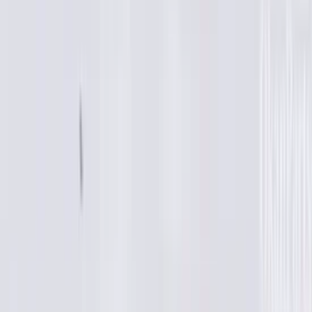
5 maanden geleden
Koplamp besteld voor een mazda , volgende dag al in huis en
gewoon super goede staat !
Alex van Vliet