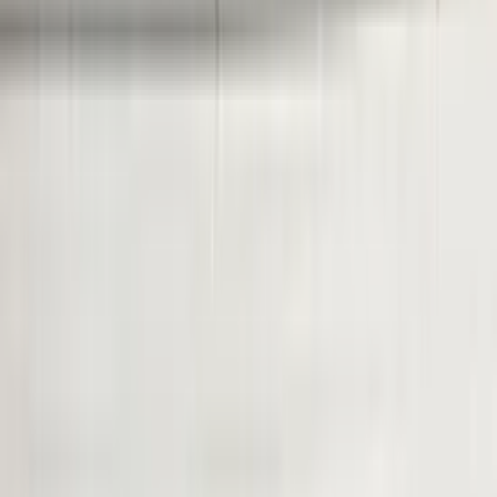
All products
Citroen C4 Picasso Xenon right headlight
right 9675975080
In stock
Shipping or pickup
€ 200,00
Add to cart
4.5