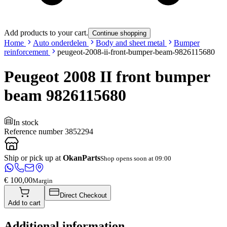
Add products to your cart.
Continue shopping
Home
Auto onderdelen
Body and sheet metal
Bumper
reinforcement
peugeot-2008-ii-front-bumper-beam-9826115680
Peugeot 2008 II front bumper
beam 9826115680
In stock
Reference number
3852294
Ship or pick up at
OkanParts
Shop opens soon at 09:00
€ 100,00
Margin
Direct Checkout
Add to cart
Additional information