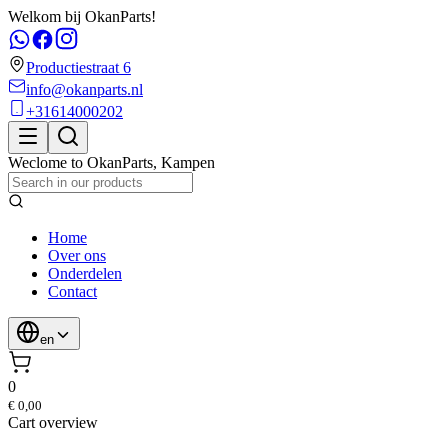
Welkom bij OkanParts!
Productiestraat 6
info@okanparts.nl
+31614000202
Weclome to
OkanParts
,
Kampen
Home
Over ons
Onderdelen
Contact
en
0
€ 0,00
Cart overview