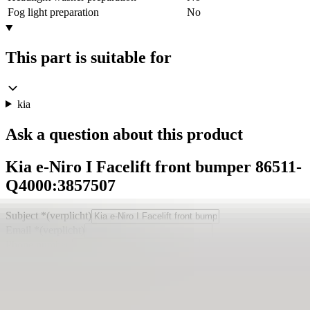
Fog light preparation
No
This part is suitable for
kia
Ask a question about this product
Kia e-Niro I Facelift front bumper 86511-
Q4000:3857507
Subject
*
(verplicht)
Email
*
(verplicht)
Phone number
Message
*
(verplicht)