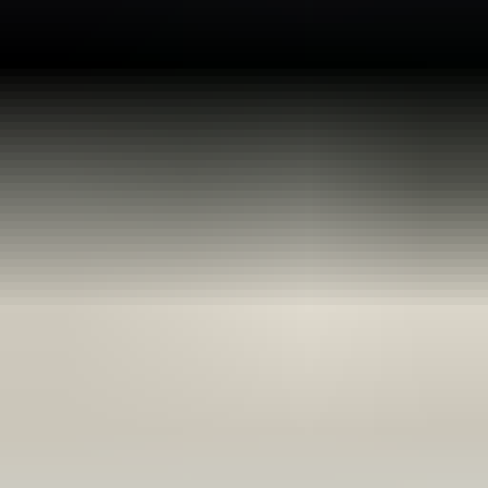
een maand geleden
Zeer vriendelijk te woord gestaan via WhatsApp,
meedenkend en goede service. En enorm snelle levering, 's
avonds besteld en de volgende ochtend stond de koerier al op
de stoep! Fijn zaken doen!
Rob