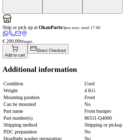
Ship or pick up at
OkanParts
Open now: until 17:00
€ 200,00
Margin
Direct Checkout
Add to cart
Additional information
Condition
Used
Weight
4 KG
Mounting position
Front
Can be mounted
No
Part name
Front bumper
Part number(s)
86511-Q4000
Shipping method
Shipping or pickup
PDC preparation
No
Headlight washer preparation
No