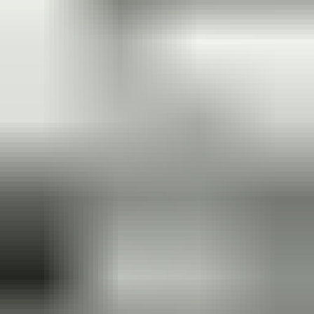
(
35
reviews)
Reviews via Google
Sören Ottenhof