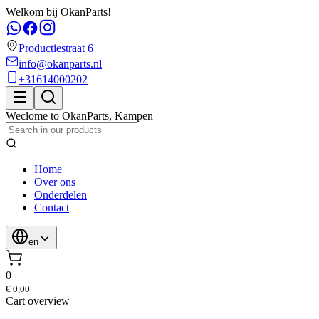
Welkom bij OkanParts!
Productiestraat 6
info@okanparts.nl
+31614000202
Weclome to
OkanParts
,
Kampen
Home
Over ons
Onderdelen
Contact
en
0
€ 0,00
Cart overview