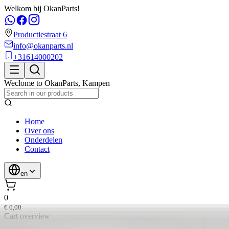
Welkom bij OkanParts!
Productiestraat 6
info@okanparts.nl
+31614000202
Weclome to
OkanParts
,
Kampen
Home
Over ons
Onderdelen
Contact
en
0
€ 0,00
Cart overview