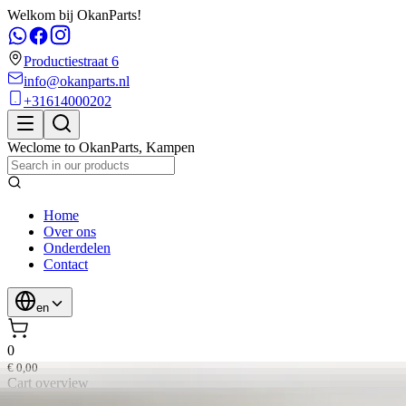
Welkom bij OkanParts!
Productiestraat 6
info@okanparts.nl
+31614000202
Weclome to
OkanParts
,
Kampen
Home
Over ons
Onderdelen
Contact
en
0
€ 0,00
Cart overview