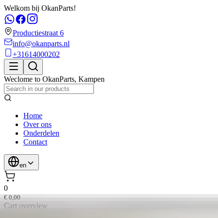
Welkom bij OkanParts!
Productiestraat 6
info@okanparts.nl
+31614000202
Weclome to
OkanParts
,
Kampen
Home
Over ons
Onderdelen
Contact
en
0
€ 0,00
Cart overview