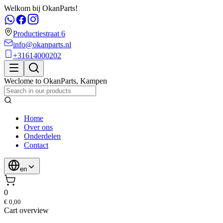
Welkom bij OkanParts!
Productiestraat 6
info@okanparts.nl
+31614000202
Weclome to
OkanParts
,
Kampen
Home
Over ons
Onderdelen
Contact
en
0
€ 0,00
Cart overview