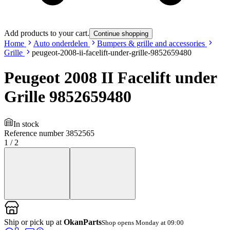
Add products to your cart.
Continue shopping
Home
Auto onderdelen
Bumpers & grille and accessories
Grille
peugeot-2008-ii-facelift-under-grille-9852659480
Peugeot 2008 II Facelift under
Grille 9852659480
In stock
Reference number
3852565
1
/
2
Ship or pick up at
OkanParts
Shop opens Monday at 09:00