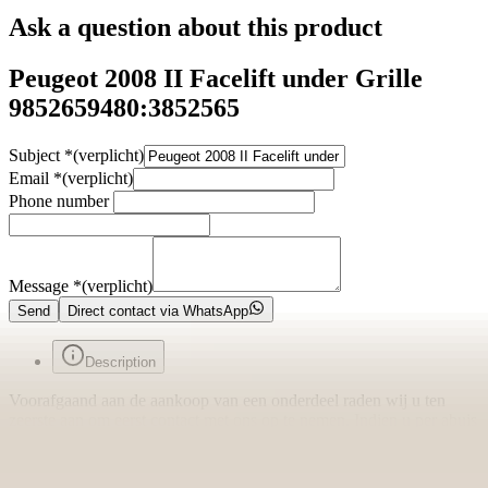
Ask a question about this product
Peugeot 2008 II Facelift under Grille
9852659480:3852565
Subject
*
(verplicht)
Email
*
(verplicht)
Phone number
Message
*
(verplicht)
Send
Direct contact via WhatsApp
Description
Voorafgaand aan de aankoop van een onderdeel raden wij u ten
zeerste aan om eerst contact met ons op te nemen. Indien u per abuis
het verkeerde onderdeel aanschaft en er geen fouten zijn gemaakt in
onze advertentie of verkoopprocedure, bent u zelf verantwoordelijk
voor uw aankoop en kunnen wij het onderdeel niet retour nemen.