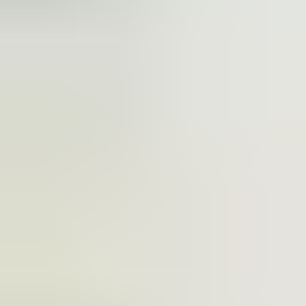
2 maanden geleden
Zeer vriendelijk te woord gestaan via WhatsApp,
meedenkend en goede service. En enorm snelle levering, 's
avonds besteld en de volgende ochtend stond de koerier al op
de stoep! Fijn zaken doen!
Rob