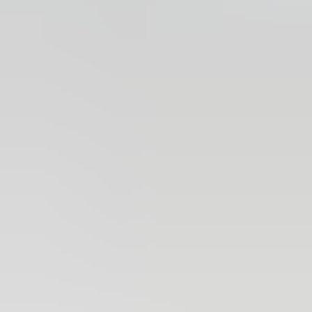
2 maanden geleden
Zeer vriendelijk bedrijf. Meedenkend en wil ook nog even
langer voor je blijven zodat je de spullen netjes kunt afhalen.
Top.
Mayren Mathe