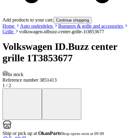
Add products to your cart.
Continue shopping
Home
Auto onderdelen
Bumpers & grille and accessories
Grille
volkswagen-idbuzz-center-grille-1t3853677
Volkswagen ID.Buzz center
grille 1T3853677
In stock
Reference number
3851413
1
/
2
Ship or pick up at
OkanParts
Shop opens soon at 09:00