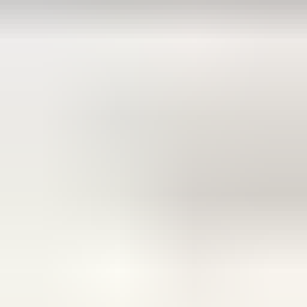
meedenkend en goede service. En enorm snelle levering, 's
avonds besteld en de volgende ochtend stond de koerier al op
de stoep! Fijn zaken doen!
Rob