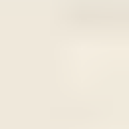
2 maanden geleden
Zeer vriendelijk bedrijf. Meedenkend en wil ook nog even
langer voor je blijven zodat je de spullen netjes kunt afhalen.
Top.
Mayren Mathe