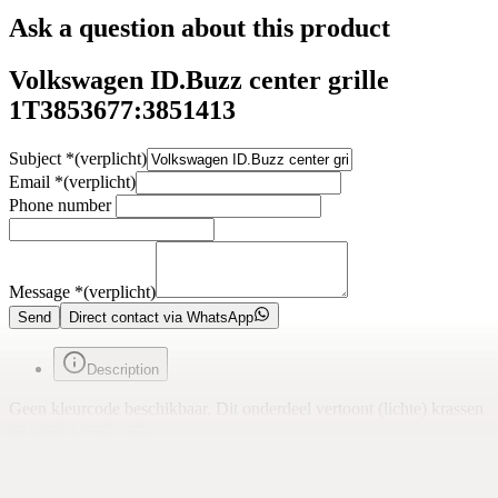
Ask a question about this product
Volkswagen ID.Buzz center grille
1T3853677:3851413
Subject
*
(verplicht)
Email
*
(verplicht)
Phone number
Message
*
(verplicht)
Send
Direct contact via WhatsApp
Description
Geen kleurcode beschikbaar. Dit onderdeel vertoont (lichte) krassen
en vereist spuitwerk.