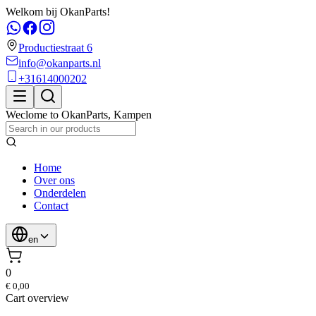
Welkom bij OkanParts!
Productiestraat 6
info@okanparts.nl
+31614000202
Weclome to
OkanParts
,
Kampen
Home
Over ons
Onderdelen
Contact
en
0
€ 0,00
Cart overview