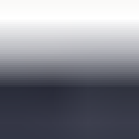
(
35
reviews)
Reviews via Google
Sören Ottenhof