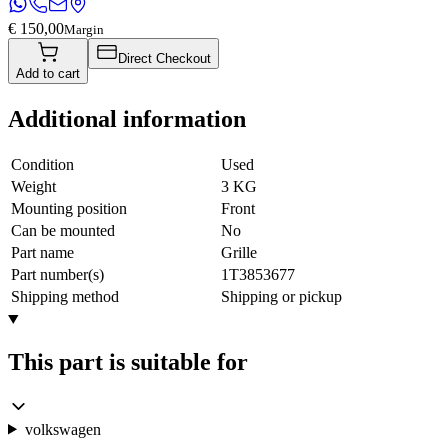
€ 150,00
Margin
Direct Checkout
Add to cart
Additional information
Condition
Used
Weight
3 KG
Mounting position
Front
Can be mounted
No
Part name
Grille
Part number(s)
1T3853677
Shipping method
Shipping or pickup
This part is suitable for
volkswagen