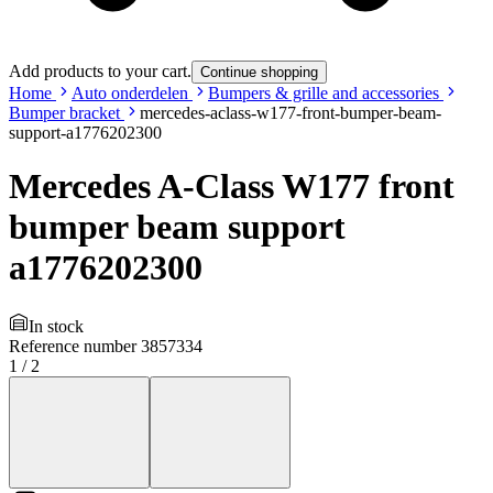
Add products to your cart.
Continue shopping
Home
Auto onderdelen
Bumpers & grille and accessories
Bumper bracket
mercedes-aclass-w177-front-bumper-beam-
support-a1776202300
Mercedes A-Class W177 front
bumper beam support
a1776202300
In stock
Reference number
3857334
1
/
2