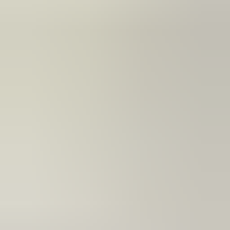
2 maanden geleden
Zeer vriendelijk bedrijf. Meedenkend en wil ook nog even
langer voor je blijven zodat je de spullen netjes kunt afhalen.
Top.
Mayren Mathe