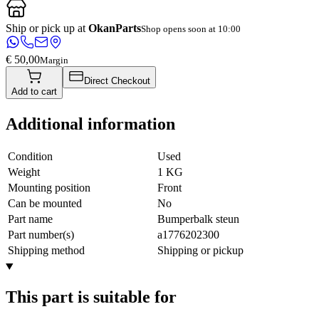
Ship or pick up at
OkanParts
Shop opens soon at 10:00
€ 50,00
Margin
Direct Checkout
Add to cart
Additional information
Condition
Used
Weight
1 KG
Mounting position
Front
Can be mounted
No
Part name
Bumperbalk steun
Part number(s)
a1776202300
Shipping method
Shipping or pickup
This part is suitable for