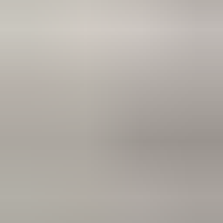
2 maanden geleden
Zeer vriendelijk te woord gestaan via WhatsApp,
meedenkend en goede service. En enorm snelle levering, 's
avonds besteld en de volgende ochtend stond de koerier al op