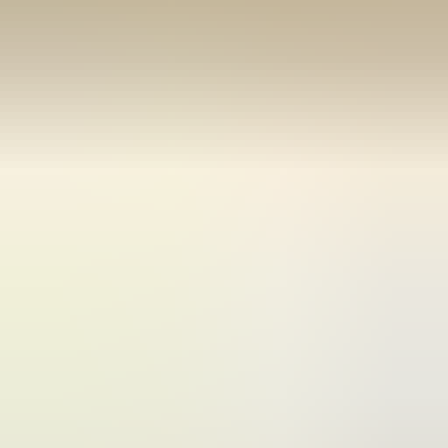
(
35
reviews)
Reviews via Google
Sören Ottenhof