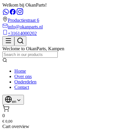
Welkom bij OkanParts!
Productiestraat 6
info@okanparts.nl
+31614000202
Weclome to
OkanParts
,
Kampen
Home
Over ons
Onderdelen
Contact
en
0
€ 0,00
Cart overview