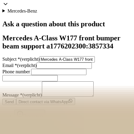
Mercedes-Benz
Ask a question about this product
Mercedes A-Class W177 front bumper
beam support a1776202300:3857334
Subject
*
(verplicht)
Email
*
(verplicht)
Phone number
Message
*
(verplicht)
Send
Direct contact via WhatsApp
Description
Voorafgaand aan de aankoop van een onderdeel raden wij u ten
zeerste aan om eerst contact met ons op te nemen. Indien u per abuis