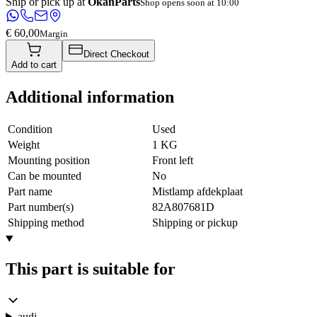
Ship or pick up at
OkanParts
Shop opens soon at 10:00
€ 60,00
Margin
Direct Checkout
Add to cart
Additional information
Condition
Used
Weight
1 KG
Mounting position
Front left
Can be mounted
No
Part name
Mistlamp afdekplaat
Part number(s)
82A807681D
Shipping method
Shipping or pickup
This part is suitable for
audi