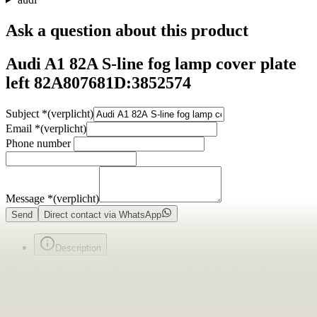
Ask a question about this product
Audi A1 82A S-line fog lamp cover plate
left 82A807681D:3852574
Subject
*
(verplicht)
Email
*
(verplicht)
Phone number
Message
*
(verplicht)
Send
Direct contact via WhatsApp
Description
Voorafgaand aan de aankoop van een onderdeel raden wij u ten
zeerste aan om eerst contact met ons op te nemen. Indien u per abuis
het verkeerde onderdeel aanschaft en er geen fouten zijn gemaakt in
onze advertentie of verkoopprocedure, bent u zelf verantwoordelijk