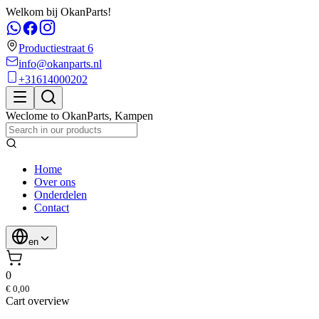
Welkom bij OkanParts!
Productiestraat 6
info@okanparts.nl
+31614000202
Weclome to
OkanParts
,
Kampen
Home
Over ons
Onderdelen
Contact
en
0
€ 0,00
Cart overview