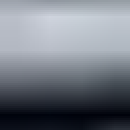
2 maanden geleden
Zeer vriendelijk te woord gestaan via WhatsApp,
meedenkend en goede service. En enorm snelle levering, 's
avonds besteld en de volgende ochtend stond de koerier al op
de stoep! Fijn zaken doen!