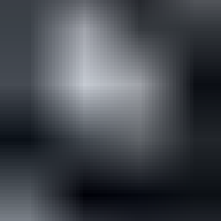
(
35
reviews)
Reviews via Google
Sören Ottenhof