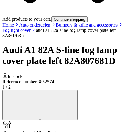
Add products to your cart.
Continue shopping
Home
Auto onderdelen
Bumpers & grille and accessories
Fog light cover
audi-a1-82a-sline-fog-lamp-cover-plate-left-
82a807681d
Audi A1 82A S-line fog lamp
cover plate left 82A807681D
In stock
Reference number
3852574
1
/
2