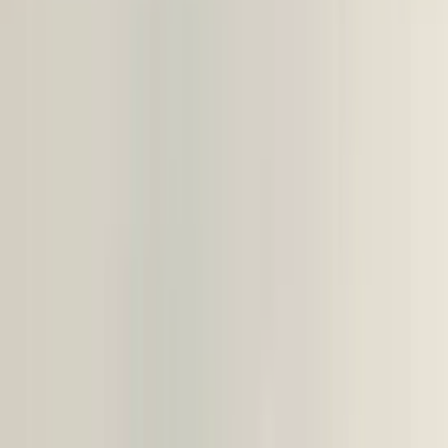
Sichere Zahlungen
Ähnliche Produkte
Alle Produkte
Mercedes B-Klasse W247 LED-
Scheinwerfer rechts 2479061405
Auf Lager
Versand oder Abholung
€ 250,00
In den Warenkorb
4.5