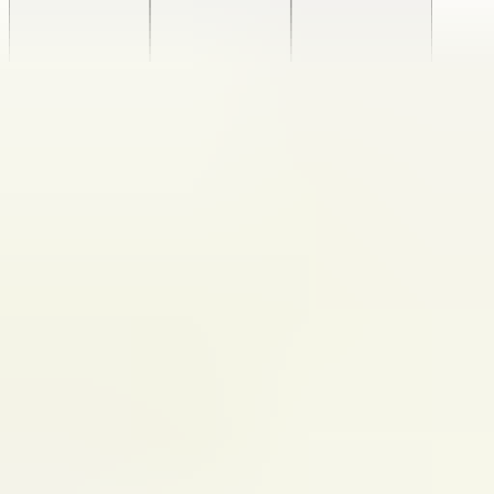
Versand oder Abholung bei
OkanParts
Jetzt geöffnet: bis 17:00
€ 250,00
Marge
Direkt zur Kasse
In den Warenkorb
Zusätzliche Informationen
Zustand
Gebraucht
Gewicht
1.5 KG