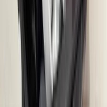
2 maanden geleden
Zeer vriendelijk te woord gestaan via WhatsApp,
meedenkend en goede service. En enorm snelle levering, 's
avonds besteld en de volgende ochtend stond de koerier al op
de stoep! Fijn zaken doen!
Rob