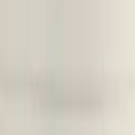
voor uw aankoop en kunnen wij het onderdeel niet retour nemen.
Let Op! : Omdat wij een webshop zijn kunt u niet pinnen in onze
magazijn. Hierop verzoeken we u om het onderdeel van te voren
online gemakkelijk te bestellen via de link in deze advertentie.
Bij telefonisch contact vragen wij om het referentienummer bij de
hand te houden, zodat wij u sneller en efficiënter kunnen helpen.
Om u beter van dienst te zijn, nemen we GEEN reserveringen meer
aan. U kunt het gewenste onderdeel eenvoudig online bestellen via
onze webshop. Hier heeft u de optie om het te laten verzenden of
om het op een later tijdstip af te halen.
Bij het afhalen van het onderdeel adviseren wij vriendelijk om voor
vertrek altijd telefonisch contact met ons op te nemen. Op die manier
kunnen we ervoor zorgen dat het onderdeel voor u klaarligt wanneer
u langskomt.