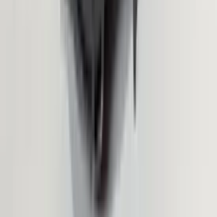
2 maanden geleden
Zeer vriendelijk bedrijf. Meedenkend en wil ook nog even
langer voor je blijven zodat je de spullen netjes kunt afhalen.
Top.
Mayren Mathe