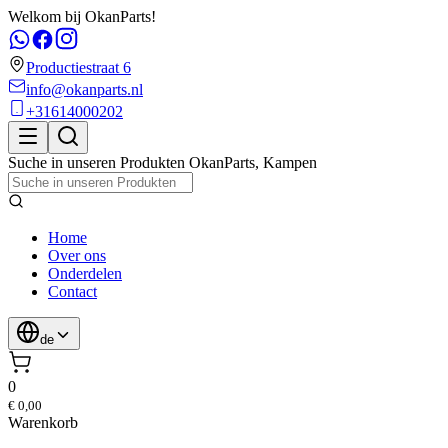
Welkom bij OkanParts!
Productiestraat 6
info@okanparts.nl
+31614000202
Suche in unseren Produkten
OkanParts
,
Kampen
Home
Over ons
Onderdelen
Contact
de
0
€ 0,00
Warenkorb