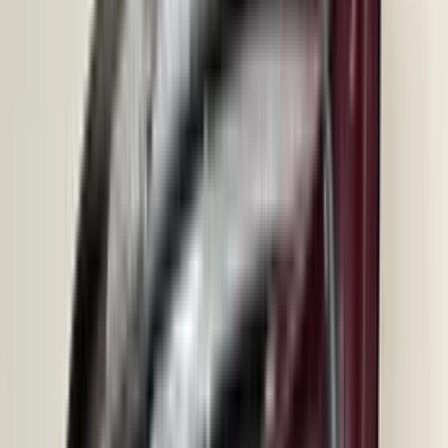
(
35
reviews)
Reviews via Google
Sören Ottenhof