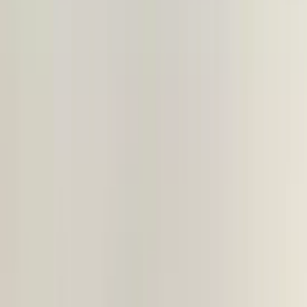
Telefonnummer
Nachricht
*
(verplicht)
Senden
Direkter Kontakt über WhatsApp
Beschreibung
A2479061405
Op De bovenste bevestigingspunten is een reparatieset gemonteerd
Zonder module
Voorafgaand aan de aankoop van een onderdeel raden wij u ten
zeerste aan om eerst contact met ons op te nemen. Indien u per abuis
het verkeerde onderdeel aanschaft en er geen fouten zijn gemaakt in
onze advertentie of verkoopprocedure, bent u zelf verantwoordelijk