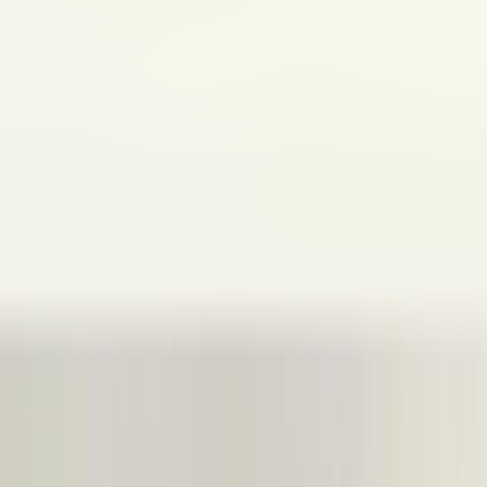
Einbauposition
Vorne rechts
Kann montiert werden
Nein
Teilname
Koplamp
Teilenummer(n)
A2479061405
Versandart
Versand oder Abholung
Verlichting soort
Nein
Dieses Teil ist geeignet für
mercedes
Stellen Sie eine Frage zu diesem Produkt
Mercedes B-Klasse W247 LED-
Scheinwerfer rechts 2479061405:3851416
Betreff
*
(verplicht)
E-Mail
*
(verplicht)