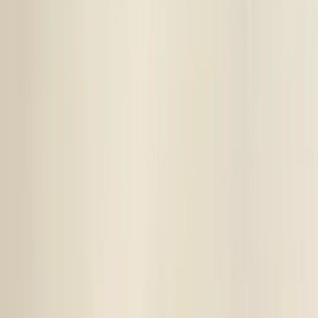
Geen kleurcode beschikbaar. Dit onderdeel vertoont (lichte) krassen
en vereist spuitwerk.
Voorafgaand aan de aankoop van een onderdeel raden wij u ten
zeerste aan om eerst contact met ons op te nemen. Indien u per abuis
het verkeerde onderdeel aanschaft en er geen fouten zijn gemaakt in
onze advertentie of verkoopprocedure, bent u zelf verantwoordelijk
voor uw aankoop en kunnen wij het onderdeel niet retour nemen.
Let Op! : Omdat wij een webshop zijn kunt u niet pinnen in onze
magazijn. Hierop verzoeken we u om het onderdeel van te voren
online gemakkelijk te bestellen via de link in deze advertentie.
Bij telefonisch contact vragen wij om het referentienummer bij de
hand te houden, zodat wij u sneller en efficiënter kunnen helpen.
Om u beter van dienst te zijn, nemen we GEEN reserveringen meer