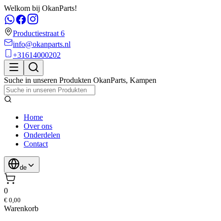
Welkom bij OkanParts!
Productiestraat 6
info@okanparts.nl
+31614000202
Suche in unseren Produkten
OkanParts
,
Kampen
Home
Over ons
Onderdelen
Contact
de
0
€ 0,00
Warenkorb