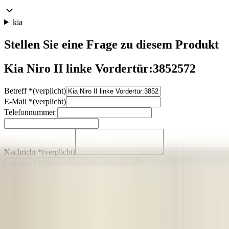
kia
Stellen Sie eine Frage zu diesem Produkt
Kia Niro II linke Vordertür:3852572
Betreff
*
(verplicht)
E-Mail
*
(verplicht)
Telefonnummer
Nachricht
*
(verplicht)
Senden
Direkter Kontakt über WhatsApp
Beschreibung
Heeft deukjes/beschadigingen