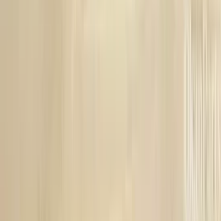
5 maanden geleden
Koplamp besteld voor een mazda , volgende dag al in huis en
gewoon super goede staat !
Alex van Vliet