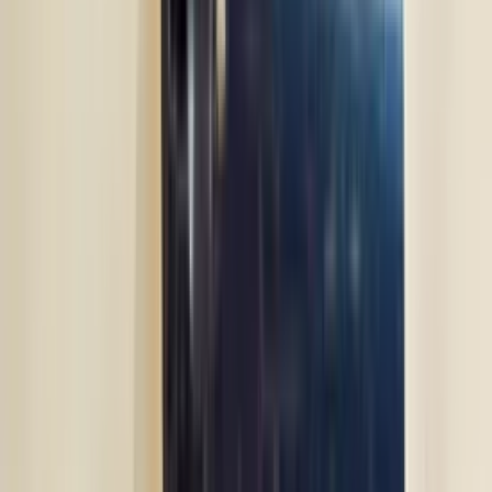
2 maanden geleden
Zeer vriendelijk te woord gestaan via WhatsApp,
meedenkend en goede service. En enorm snelle levering, 's
avonds besteld en de volgende ochtend stond de koerier al op
de stoep! Fijn zaken doen!
Rob