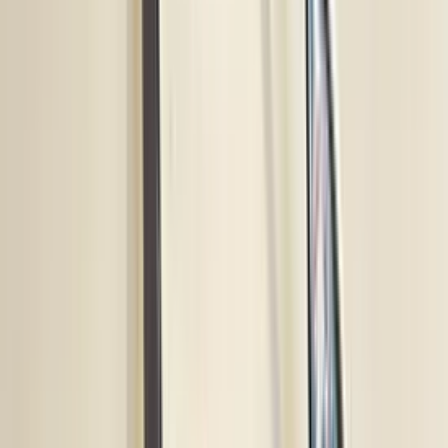
(
35
reviews)
Reviews via Google
Sören Ottenhof