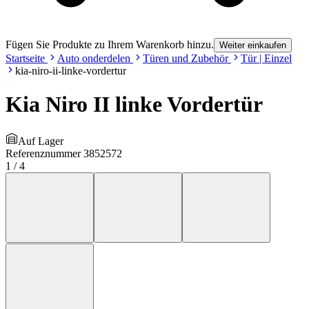
Fügen Sie Produkte zu Ihrem Warenkorb hinzu.
Weiter einkaufen
Startseite
Auto onderdelen
Türen und Zubehör
Tür | Einzel
kia-niro-ii-linke-vordertur
Kia Niro II linke Vordertür
Auf Lager
Referenznummer
3852572
1
/
4