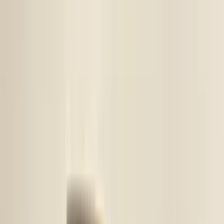
aan. U kunt het gewenste onderdeel eenvoudig online bestellen via
onze webshop. Hier heeft u de optie om het te laten verzenden of
om het op een later tijdstip af te halen.
Bij het afhalen van het onderdeel adviseren wij vriendelijk om voor
vertrek altijd telefonisch contact met ons op te nemen. Op die manier
kunnen we ervoor zorgen dat het onderdeel voor u klaarligt wanneer
u langskomt.
Sichere Zahlungen
Ähnliche Produkte
Alle Produkte
Kia Niro I rechte Vordertür rechte Tür