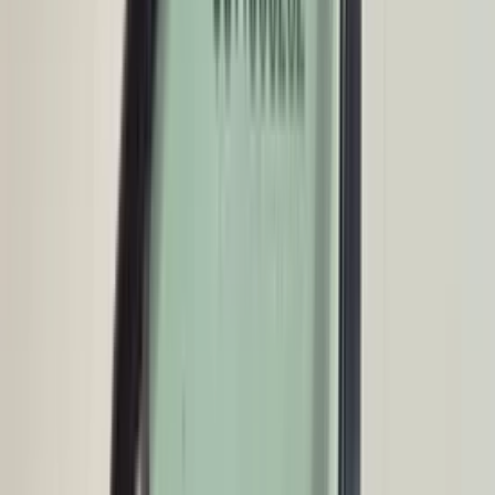
(
35
reviews)
Reviews via Google