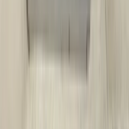
5 maanden geleden
Koplamp besteld voor een mazda , volgende dag al in huis en