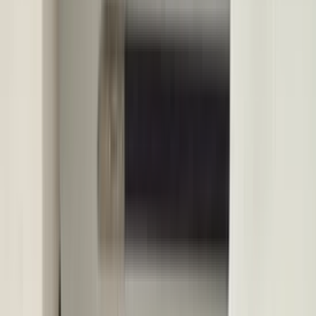
2 maanden geleden
Zeer vriendelijk bedrijf. Meedenkend en wil ook nog even
langer voor je blijven zodat je de spullen netjes kunt afhalen.
Top.
Mayren Mathe