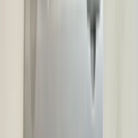
2 maanden geleden
Zeer vriendelijk te woord gestaan via WhatsApp,
meedenkend en goede service. En enorm snelle levering, 's
avonds besteld en de volgende ochtend stond de koerier al op
de stoep! Fijn zaken doen!
Rob