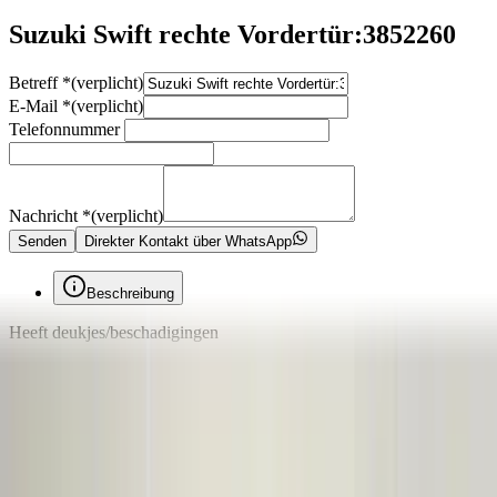
Suzuki Swift rechte Vordertür:3852260
Betreff
*
(verplicht)
E-Mail
*
(verplicht)
Telefonnummer
Nachricht
*
(verplicht)
Senden
Direkter Kontakt über WhatsApp
Beschreibung
Heeft deukjes/beschadigingen
Geen kleurcode beschikbaar. Dit onderdeel vertoont (lichte) krassen
en vereist spuitwerk.