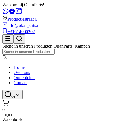
Welkom bij OkanParts!
Productiestraat 6
info@okanparts.nl
+31614000202
Suche in unseren Produkten
OkanParts
,
Kampen
Home
Over ons
Onderdelen
Contact
de
0
€ 0,00
Warenkorb