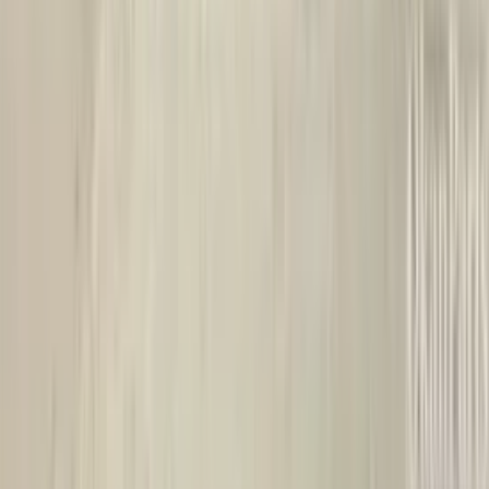
gewoon super goede staat !
Alex van Vliet