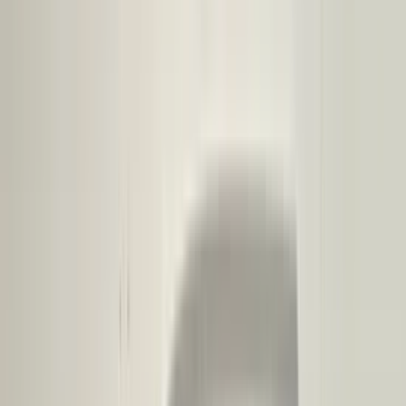
Bij het afhalen van het onderdeel adviseren wij vriendelijk om voor
vertrek altijd telefonisch contact met ons op te nemen. Op die manier
kunnen we ervoor zorgen dat het onderdeel voor u klaarligt wanneer
u langskomt.
Sichere Zahlungen
Ähnliche Produkte
Alle Produkte
Suzuki Swift linke Vordertür links
Auf Lager
Versand oder Abholung
€ 120,00
In den Warenkorb
4.5