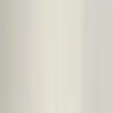
Voorafgaand aan de aankoop van een onderdeel raden wij u ten
zeerste aan om eerst contact met ons op te nemen. Indien u per abuis
het verkeerde onderdeel aanschaft en er geen fouten zijn gemaakt in
onze advertentie of verkoopprocedure, bent u zelf verantwoordelijk
voor uw aankoop en kunnen wij het onderdeel niet retour nemen.
Let Op! : Omdat wij een webshop zijn kunt u niet pinnen in onze
magazijn. Hierop verzoeken we u om het onderdeel van te voren
online gemakkelijk te bestellen via de link in deze advertentie.
Bij telefonisch contact vragen wij om het referentienummer bij de
hand te houden, zodat wij u sneller en efficiënter kunnen helpen.
Om u beter van dienst te zijn, nemen we GEEN reserveringen meer
aan. U kunt het gewenste onderdeel eenvoudig online bestellen via
onze webshop. Hier heeft u de optie om het te laten verzenden of
om het op een later tijdstip af te halen.