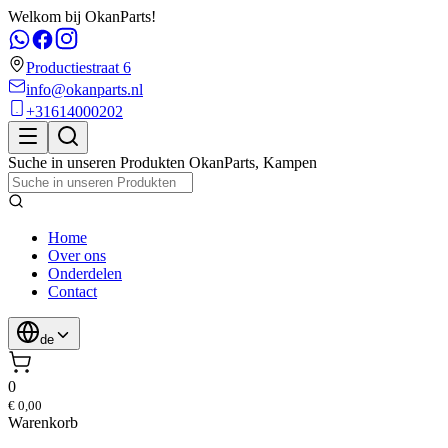
Welkom bij OkanParts!
Productiestraat 6
info@okanparts.nl
+31614000202
Suche in unseren Produkten
OkanParts
,
Kampen
Home
Over ons
Onderdelen
Contact
de
0
€ 0,00
Warenkorb