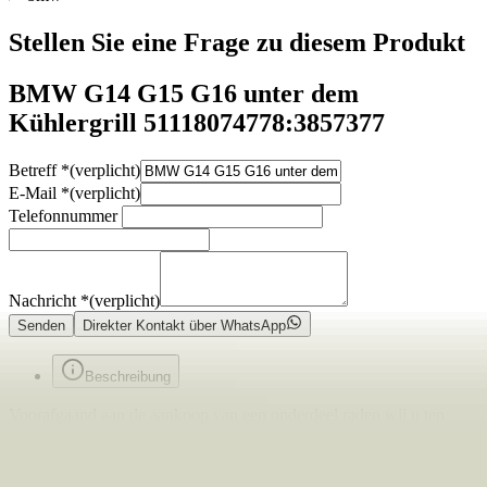
Stellen Sie eine Frage zu diesem Produkt
BMW G14 G15 G16 unter dem
Kühlergrill 51118074778:3857377
Betreff
*
(verplicht)
E-Mail
*
(verplicht)
Telefonnummer
Nachricht
*
(verplicht)
Senden
Direkter Kontakt über WhatsApp
Beschreibung
Voorafgaand aan de aankoop van een onderdeel raden wij u ten
zeerste aan om eerst contact met ons op te nemen. Indien u per abuis
het verkeerde onderdeel aanschaft en er geen fouten zijn gemaakt in
onze advertentie of verkoopprocedure, bent u zelf verantwoordelijk