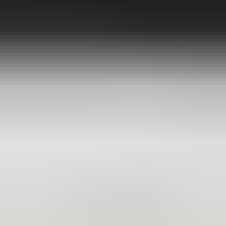
2 maanden geleden
Zeer vriendelijk bedrijf. Meedenkend en wil ook nog even
langer voor je blijven zodat je de spullen netjes kunt afhalen.
Top.
Mayren Mathe