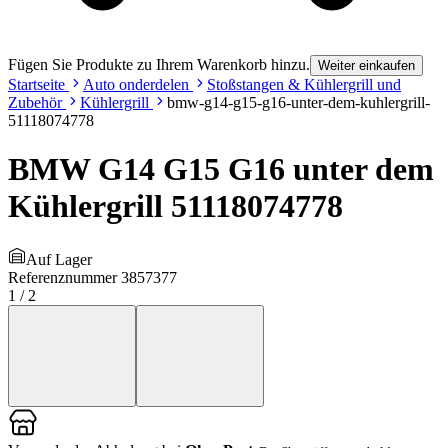
Fügen Sie Produkte zu Ihrem Warenkorb hinzu.
Weiter einkaufen
Startseite
Auto onderdelen
Stoßstangen & Kühlergrill und
Zubehör
Kühlergrill
bmw-g14-g15-g16-unter-dem-kuhlergrill-
51118074778
BMW G14 G15 G16 unter dem
Kühlergrill 51118074778
Auf Lager
Referenznummer
3857377
1
/
2