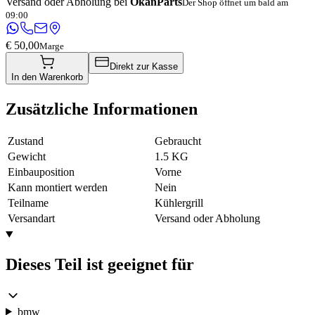
Versand oder Abholung bei
OkanParts
Der Shop öffnet um bald am
09:00
€ 50,00
Marge
Direkt zur Kasse
In den Warenkorb
Zusätzliche Informationen
Zustand
Gebraucht
Gewicht
1.5 KG
Einbauposition
Vorne
Kann montiert werden
Nein
Teilname
Kühlergrill
Versandart
Versand oder Abholung
Dieses Teil ist geeignet für
bmw