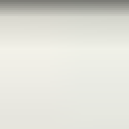
een maand geleden
Zeer vriendelijk te woord gestaan via WhatsApp,
meedenkend en goede service. En enorm snelle levering, 's
avonds besteld en de volgende ochtend stond de koerier al op
de stoep! Fijn zaken doen!