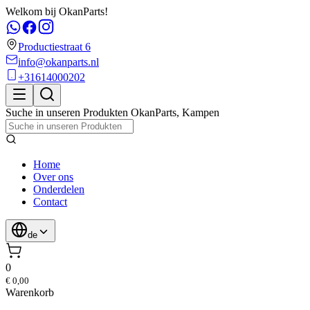
Welkom bij OkanParts!
Productiestraat 6
info@okanparts.nl
+31614000202
Suche in unseren Produkten
OkanParts
,
Kampen
Home
Over ons
Onderdelen
Contact
de
0
€ 0,00
Warenkorb