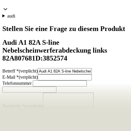
audi
Stellen Sie eine Frage zu diesem Produkt
Audi A1 82A S-line
Nebelscheinwerferabdeckung links
82A807681D:3852574
Betreff
*
(verplicht)
E-Mail
*
(verplicht)
Telefonnummer
Nachricht
*
(verplicht)
Senden
Direkter Kontakt über WhatsApp
Beschreibung