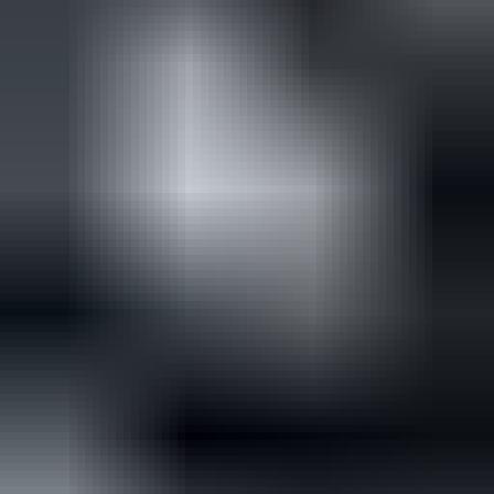
(
35
reviews)
Reviews via Google
Sören Ottenhof