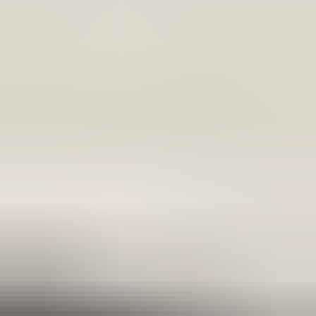
Bij het afhalen van het onderdeel adviseren wij vriendelijk om voor
vertrek altijd telefonisch contact met ons op te nemen. Op die manier
kunnen we ervoor zorgen dat het onderdeel voor u klaarligt wanneer
u langskomt.
Sichere Zahlungen
4.5