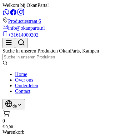
Welkom bij OkanParts!
Productiestraat 6
info@okanparts.nl
+31614000202
Suche in unseren Produkten
OkanParts
,
Kampen
Home
Over ons
Onderdelen
Contact
de
0
€ 0,00
Warenkorb