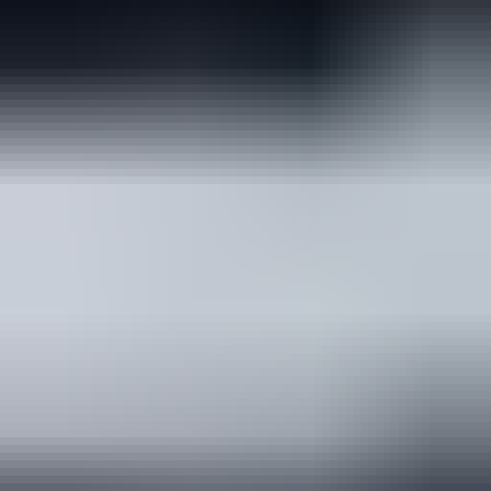
Zeer vriendelijk te woord gestaan via WhatsApp,
meedenkend en goede service. En enorm snelle levering, 's
avonds besteld en de volgende ochtend stond de koerier al op
de stoep! Fijn zaken doen!
Rob