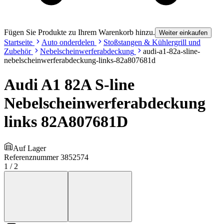
Fügen Sie Produkte zu Ihrem Warenkorb hinzu.
Weiter einkaufen
Startseite
Auto onderdelen
Stoßstangen & Kühlergrill und
Zubehör
Nebelscheinwerferabdeckung
audi-a1-82a-sline-
nebelscheinwerferabdeckung-links-82a807681d
Audi A1 82A S-line
Nebelscheinwerferabdeckung
links 82A807681D
Auf Lager
Referenznummer
3852574
1
/
2