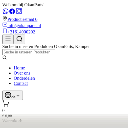
Welkom bij OkanParts!
Productiestraat 6
info@okanparts.nl
+31614000202
Suche in unseren Produkten
OkanParts
,
Kampen
Home
Over ons
Onderdelen
Contact
de
0
€ 0,00
Warenkorb